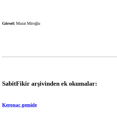
Görsel:
Murat Miroğlu
SabitFikir arşivinden ek okumalar:
Kerouac gemide