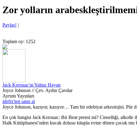
Zor yolların arabeskleştirilme
Paylaş!
|
Toplam oy: 1252
Jack Kerouac'ın Yalnız Hayatı
Joyce Johnson // Çev. Aydın Çavdar
Ayrıntı Yayınları
idefix'ten satın al
Joyce Johnson, kazıyor, kazıyor… Tam bir edebiyat arkeolojisi. Pür di
En çok hangisi Jack Kerouac: Bir Beat prensi mi? Cinselliği, alkolle 
Halk Kütüphanesi’nden kucak dolusu kitapla evine dönen çocuk mu h