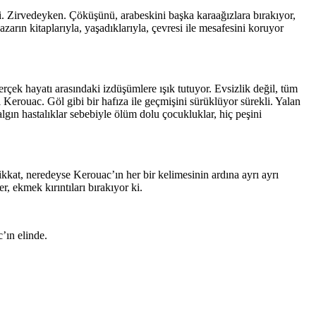
ni. Zirvedeyken. Çöküşünü, arabeskini başka karaağızlara bırakıyor,
rın kitaplarıyla, yaşadıklarıyla, çevresi ile mesafesini koruyor
çek hayatı arasındaki izdüşümlere ışık tutuyor. Evsizlik değil, tüm
 Kerouac. Göl gibi bir hafıza ile geçmişini sürüklüyor sürekli. Yalan
lgın hastalıklar sebebiyle ölüm dolu çocukluklar, hiç peşini
kat, neredeyse Kerouac’ın her bir kelimesinin ardına ayrı ayrı
, ekmek kırıntıları bırakıyor ki.
’ın elinde.