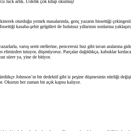
rcu Jack artık. Üstelik çok kitap okumuş!
 çekinerek oturduğu yemek masalarında, genç yazarın hissettiği çekingenl
settiği kasaba-şehir gelgitleri ile bulutsuz yıllarının sonlarına yaklaşırı
arlarla, varoş semt otellerine, penceresiz buz gibi tavan aralarına gide
 elimizden tutuyor, düşmüyoruz. Parçalar dağıldıkça, kabuklar kırılac
n sürer ya, yine de bitiyor.
rdükçe Johnson’ın bir dedektif gibi iz peşine düşmesinin niteliği değiş
or. Okurun her zaman bir açık kapısı kalıyor.