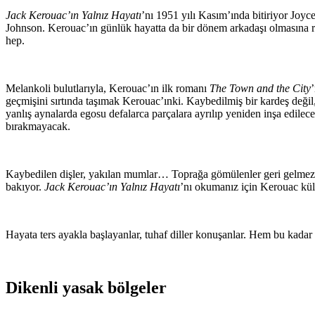
Jack Kerouac’ın Yalnız Hayatı
’nı 1951 yılı Kasım’ında bitiriyor Joy
Johnson. Kerouac’ın günlük hayatta da bir dönem arkadaşı olmasına rağ
hep.
Melankoli bulutlarıyla, Kerouac’ın ilk romanı
The Town and the City
geçmişini sırtında taşımak Kerouac’ınki. Kaybedilmiş bir kardeş değil,
yanlış aynalarda egosu defalarca parçalara ayrılıp yeniden inşa edilec
bırakmayacak.
Kaybedilen dişler, yakılan mumlar… Toprağa gömülenler geri gelmez. J
bakıyor.
Jack Kerouac’ın Yalnız Hayatı
’nı okumanız için Kerouac küll
Hayata ters ayakla başlayanlar, tuhaf diller konuşanlar. Hem bu kadar
Dikenli yasak bölgeler