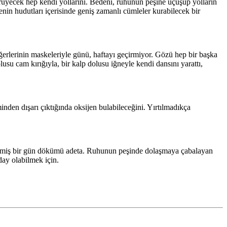
yürüyecek hep kendi yollarını. Bedeni, ruhunun peşine uçuşup yolların
menin hudutları içerisinde geniş zamanlı cümleler kurabilecek bir
iğerlerinin maskeleriyle günü, haftayı geçirmiyor. Gözü hep bir başka
olusu cam kırığıyla, bir kalp dolusu iğneyle kendi dansını yarattı,
inden dışarı çıktığında oksijen bulabileceğini. Yırtılmadıkça
irilmemiş bir gün dökümü adeta. Ruhunun peşinde dolaşmaya çabalayan
day olabilmek için.