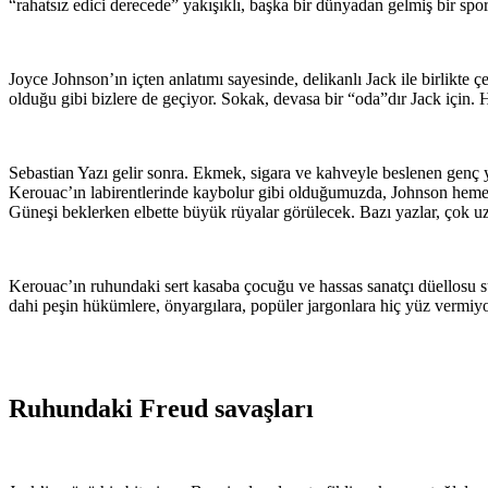
“rahatsız edici derecede” yakışıklı, başka bir dünyadan gelmiş bir spo
Joyce Johnson’ın içten anlatımı sayesinde, delikanlı Jack ile birlikte
olduğu gibi bizlere de geçiyor. Sokak, devasa bir “oda”dır Jack için. His
Sebastian Yazı gelir sonra. Ekmek, sigara ve kahveyle beslenen genç yaz
Kerouac’ın labirentlerinde kaybolur gibi olduğumuzda, Johnson hemen
Güneşi beklerken elbette büyük rüyalar görülecek. Bazı yazlar, çok uzu
Kerouac’ın ruhundaki sert kasaba çocuğu ve hassas sanatçı düellosu sü
dahi peşin hükümlere, önyargılara, popüler jargonlara hiç yüz vermiy
Ruhundaki Freud savaşları