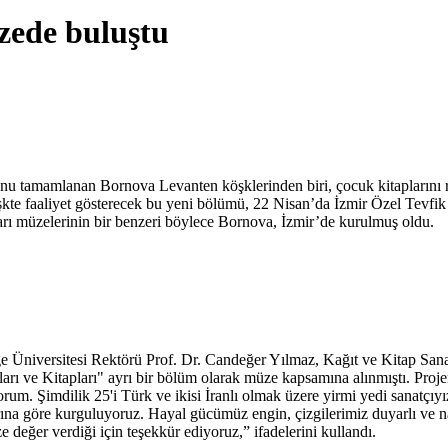
üzede buluştu
u tamamlanan Bornova Levanten köşklerinden biri, çocuk kitaplarını resi
kte faaliyet gösterecek bu yeni bölümü, 22 Nisan’da İzmir Özel Tevfik Fik
ları müzelerinin bir benzeri böylece Bornova, İzmir’de kurulmuş oldu.
Ege Üniversitesi Rektörü Prof. Dr. Candeğer Yılmaz, Kağıt ve Kitap S
ları ve Kitapları" ayrı bir bölüm olarak müze kapsamına alınmıştı. Pr
yorum. Şimdilik 25'i Türk ve ikisi İranlı olmak üzere yirmi yedi sanatçı
ına göre kurguluyoruz. Hayal gücümüz engin, çizgilerimiz duyarlı ve nai
e değer verdiği için teşekkür ediyoruz,” ifadelerini kullandı.