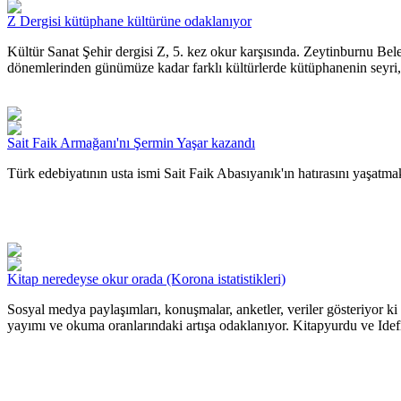
Z Dergisi kütüphane kültürüne odaklanıyor
Kültür Sanat Şehir dergisi Z, 5. kez okur karşısında. Zeytinburnu Bel
dönemlerinden günümüze kadar farklı kültürlerde kütüphanenin seyri, 
Sait Faik Armağanı'nı Şermin Yaşar kazandı
Türk edebiyatının usta ismi Sait Faik Abasıyanık'ın hatırasını yaşatm
Kitap neredeyse okur orada (Korona istatistikleri)
Sosyal medya paylaşımları, konuşmalar, anketler, veriler gösteriyor 
yayımı ve okuma oranlarındaki artışa odaklanıyor. Kitapyurdu ve Idefix 