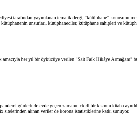
ediyesi tarafından yayımlanan tematik dergi, “kütüphane” konusunu merce
kütüphanenin unsurları, kütüphaneciler, kütüphane sahipleri ve kütüpha
ak amacıyla her yıl bir öykücüye verilen "Sait Faik Hikâye Armağanı" b
ki pandemi günlerinde evde geçen zamanın ciddi bir kısmını kitaba ayı
sitelerinden alınan veriler de korona istatistiklerine katkı sunuyor.