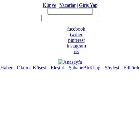
Künye
|
Yazarlar
|
Giriş Yap
facebook
twitter
pinterest
instagram
rss
Haber
Okuma Köşesi
Eleştiri
ŞahaneBirKitap
Söyleşi
Editörd