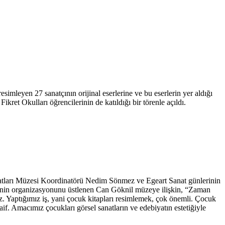
mleyen 27 sanatçının orijinal eserlerine ve bu eserlerin yer aldığı
ret Okulları öğrencilerinin de katıldığı bir törenle açıldı.
anatları Müzesi Koordinatörü Nedim Sönmez ve Egeart Sanat günlerinin
ojenin organizasyonunu üstlenen Can Göknil müzeye ilişkin, “Zaman
yız. Yaptığımız iş, yani çocuk kitapları resimlemek, çok önemli. Çocuk
f. Amacımız çocukları görsel sanatların ve edebiyatın estetiğiyle