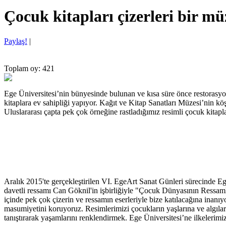
Çocuk kitapları çizerleri bir m
Paylaş!
|
Toplam oy: 421
Ege Üniversitesi’nin bünyesinde bulunan ve kısa süre önce restorasyon
kitaplara ev sahipliği yapıyor. Kağıt ve Kitap Sanatları Müzesi’nin köş
Uluslararası çapta pek çok örneğine rastladığımız resimli çocuk kitap
Aralık 2015'te gerçekleştirilen VI. EgeArt Sanat Günleri sürecinde 
davetli ressamı Can Göknil'in işbirliğiyle "Çocuk Dünyasının Ressam
içinde pek çok çizerin ve ressamın eserleriyle bize katılacağına inanı
masumiyetini koruyoruz. Resimlerimizi çocukların yaşlarına ve algılar
tanıştırarak yaşamlarını renklendirmek. Ege Üniversitesi’ne ilkelerimiz