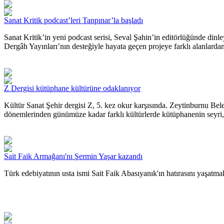
Sanat Kritik podcast’leri Tanpınar’la başladı
Sanat Kritik’in yeni podcast serisi, Seval Şahin’in editörlüğünde dinl
Dergâh Yayınları’nın desteğiyle hayata geçen projeye farklı alanlardan 
Z Dergisi kütüphane kültürüne odaklanıyor
Kültür Sanat Şehir dergisi Z, 5. kez okur karşısında. Zeytinburnu Bel
dönemlerinden günümüze kadar farklı kültürlerde kütüphanenin seyri, 
Sait Faik Armağanı'nı Şermin Yaşar kazandı
Türk edebiyatının usta ismi Sait Faik Abasıyanık'ın hatırasını yaşatm