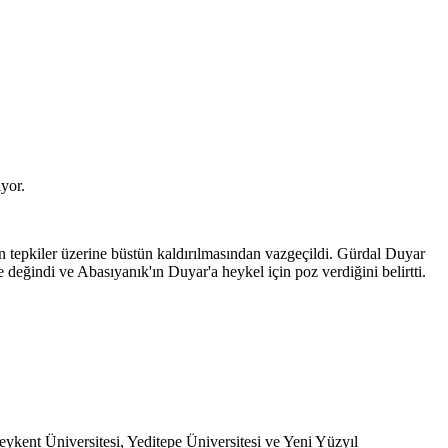
yor.
 tepkiler üzerine büstün kaldırılmasından vazgeçildi. Gürdal Duyar
değindi ve Abasıyanık'ın Duyar'a heykel için poz verdiğini belirtti.
ykent Üniversitesi, Yeditepe Üniversitesi ve Yeni Yüzyıl