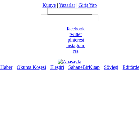
Künye
|
Yazarlar
|
Giriş Yap
facebook
twitter
pinterest
instagram
rss
Haber
Okuma Köşesi
Eleştiri
ŞahaneBirKitap
Söyleşi
Editörd