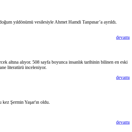
120. doğum yıldönümü vesilesiyle Ahmet Hamdi Tanpınar’a ayrıldı.
devamı
k altına alıyor. 508 sayfa boyunca insanlık tarihinin bilinen en eski
ne literatürü inceleniyor.
devamı
u kez Şermin Yaşar'ın oldu.
devamı