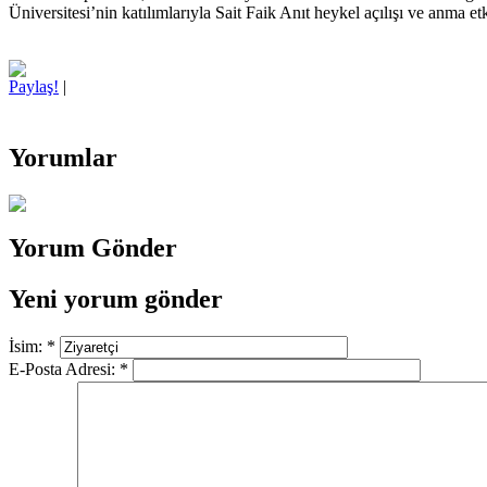
Üniversitesi’nin katılımlarıyla Sait Faik Anıt heykel açılışı ve anma etk
Paylaş!
|
Yorumlar
Yorum Gönder
Yeni yorum gönder
İsim:
*
E-Posta Adresi:
*