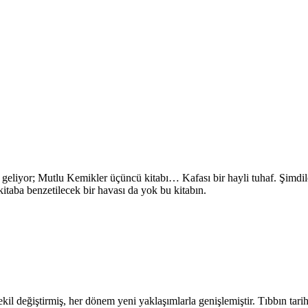
eliyor; Mutlu Kemikler üçüncü kitabı… Kafası bir hayli tuhaf. Şimdile
itaba benzetilecek bir havası da yok bu kitabın.
şekil değiştirmiş, her dönem yeni yaklaşımlarla genişlemiştir. Tıbbın tarih