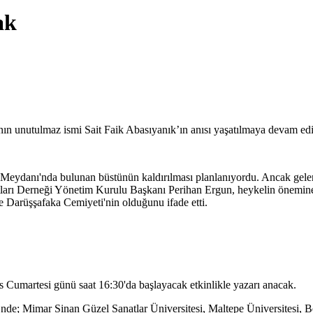
ak
ın unutulmaz ismi Sait Faik Abasıyanık’ın anısı yaşatılmaya devam edi
Meydanı'nda bulunan büstünün kaldırılması planlanıyordu. Ancak gelen
stları Derneği Yönetim Kurulu Başkanı Perihan Ergun, heykelin önemine 
e Darüşşafaka Cemiyeti'nin olduğunu ifade etti.
 Cumartesi günü saat 16:30'da başlayacak etkinlikle yazarı anacak.
de; Mimar Sinan Güzel Sanatlar Üniversitesi, Maltepe Üniversitesi, Be