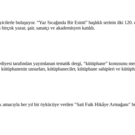
eyicilerle buluşuyor. “Yaz Sıcağında Bir Esinti” başlıklı serinin ilki 
birçok yazar, şair, sanatçı ve akademisyen katıldı.
ediyesi tarafından yayımlanan tematik dergi, “kütüphane” konusunu merce
kütüphanenin unsurları, kütüphaneciler, kütüphane sahipleri ve kütüpha
ak amacıyla her yıl bir öykücüye verilen "Sait Faik Hikâye Armağanı" b