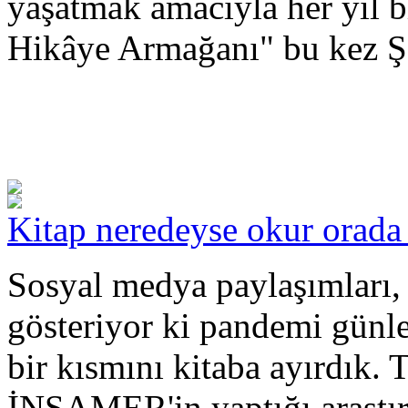
yaşatmak amacıyla her yıl b
Hikâye Armağanı" bu kez Şe
Kitap neredeyse okur orada (
Sosyal medya paylaşımları, 
gösteriyor ki pandemi günl
bir kısmını kitaba ayırdık.
İNSAMER'in yaptığı araştı