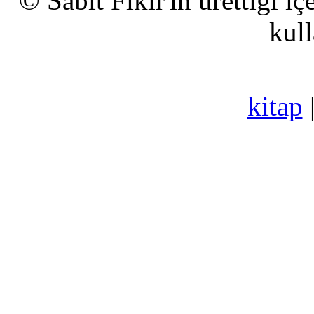
© Sabit Fikir'in ürettiği i
kull
kitap