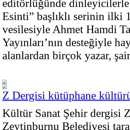
editörlüğünde dinleyicilerl
Esinti” başlıklı serinin il
vesilesiyle Ahmet Hamdi Ta
Yayınları’nın desteğiyle hay
alanlardan birçok yazar, şai
Z Dergisi kütüphane kültür
Kültür Sanat Şehir dergisi Z
Zeytinburnu Belediyesi tara