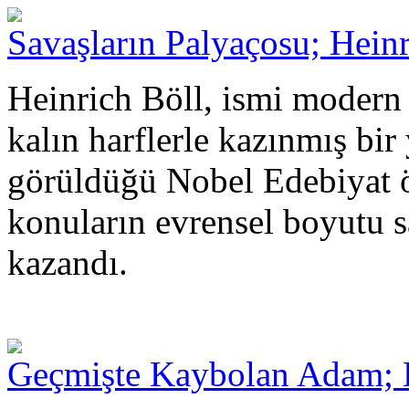
Savaşların Palyaçosu; Heinr
Heinrich Böll, ismi modern
kalın harflerle kazınmış bir
görüldüğü Nobel Edebiyat ö
konuların evrensel boyutu s
kazandı.
Geçmişte Kaybolan Adam; 