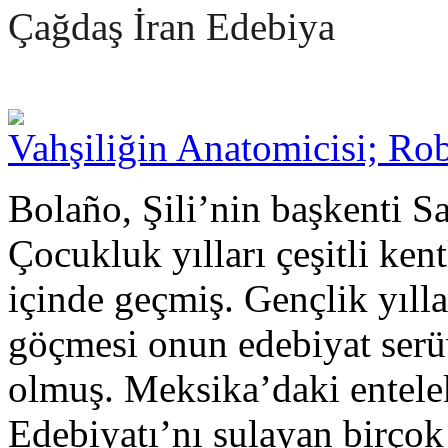
Çağdaş İran Edebiya
Vahşiliğin Anatomicisi; Ro
Bolaño, Şili’nin başkenti S
Çocukluk yılları çeşitli kent
içinde geçmiş. Gençlik yıll
göçmesi onun edebiyat serüv
olmuş. Meksika’daki entele
Edebiyatı’nı sulayan birçok