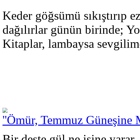
Keder göğsümü sıkıştırıp ez
dağılırlar günün birinde; Y
Kitaplar, lambaysa sevgilim
''Ömür, Temmuz Güneşine M
Bir deste gül ne işine yarar