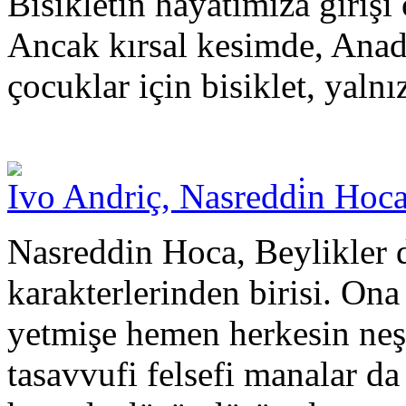
Bisikletin hayatımıza girişi
Ancak kırsal kesimde, Anad
çocuklar için bisiklet, yaln
Ivo Andriç, Nasreddi̇n Ho
Nasreddin Hoca, Beylikler 
karakterlerinden birisi. Ona
yetmişe hemen herkesin neş
tasavvufi felsefi manalar da