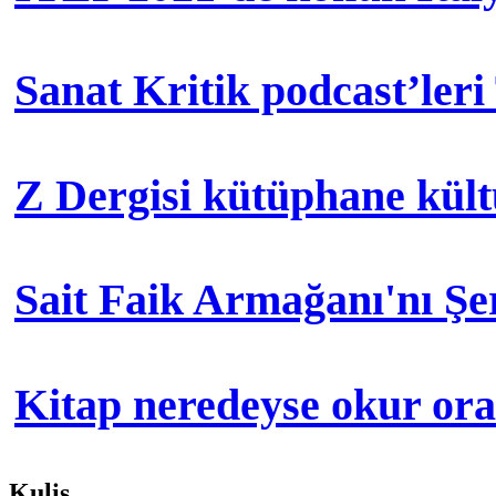
Sanat Kritik podcast’leri
Z Dergisi kütüphane kül
Sait Faik Armağanı'nı Ş
Kitap neredeyse okur orad
Kulis