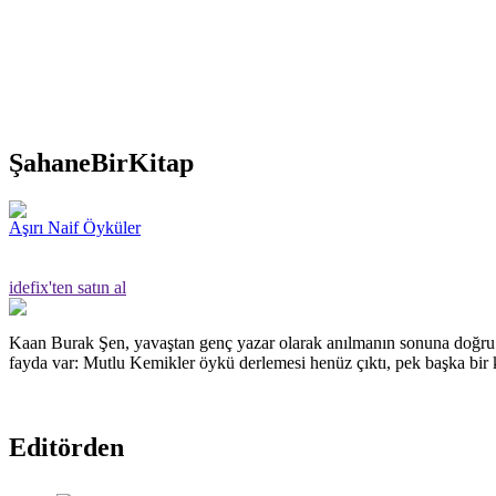
ŞahaneBirKitap
Aşırı Naif Öyküler
idefix'ten satın al
Kaan Burak Şen, yavaştan genç yazar olarak anılmanın sonuna doğru g
fayda var: Mutlu Kemikler öykü derlemesi henüz çıktı, pek başka bir k
Editörden