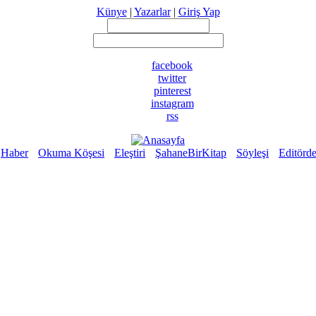
Künye
|
Yazarlar
|
Giriş Yap
facebook
twitter
pinterest
instagram
rss
Haber
Okuma Köşesi
Eleştiri
ŞahaneBirKitap
Söyleşi
Editörd