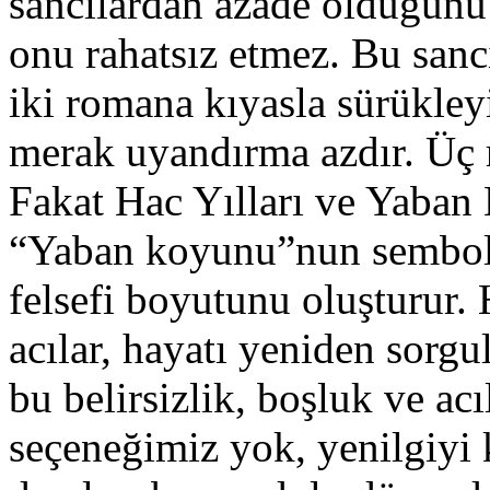
sancılardan azade olduğunu d
onu rahatsız etmez. Bu sanc
iki romana kıyasla sürükley
merak uyandırma azdır. Üç 
Fakat Hac Yılları ve Yaba
“Yaban koyunu”nun semboli
felsefi boyutunu oluşturur. 
acılar, hayatı yeniden sorgu
bu belirsizlik, boşluk ve ac
seçeneğimiz yok, yenilgiyi 