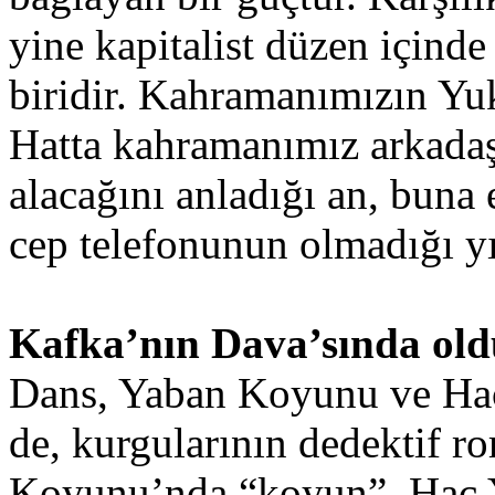
yine kapitalist düzen içinde
biridir. Kahramanımızın Yuk
Hatta kahramanımız arkadaşlı
alacağını anladığı an, buna 
cep telefonunun olmadığı yı
Kafka’nın Dava’sında old
Dans, Yaban Koyunu ve Hac 
de, kurgularının dedektif r
Koyunu’nda “koyun”, Hac Y