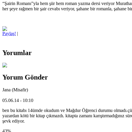
“Şairin Romanı”yla hem şiir hem roman yazma dersi veriyor Murathan Mu
her şeye rağmen bir şair cevabı veriyor, şahane bir romanla, şahane 
Paylaş!
|
Yorumlar
Yorum Gönder
Jana (Misafir)
05.06.14 - 10:10
ben bu kitabı 14ümde okudum ve Mağdur Öğrenci durumu olmadı.çünkü 
yazardan kötü bir kitap çıkmazdı. kitapta zamanı karıştırmadığınız sür
şevk ediyor.
43%