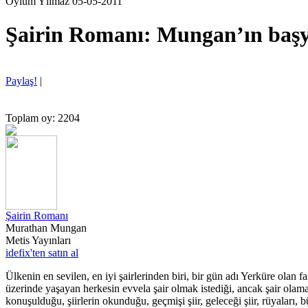
Oylum Yılmaz 05-05-2011
Şairin Romanı: Mungan’ın başy
Paylaş!
|
Toplam oy: 2204
Şairin Romanı
Murathan Mungan
Metis Yayınları
idefix'ten satın al
Ülkenin en sevilen, en iyi şairlerinden biri, bir gün adı Yerküre olan fa
üzerinde yaşayan herkesin evvela şair olmak istediği, ancak şair olamaya
konuşulduğu, şiirlerin okunduğu, geçmişi şiir, geleceği şiir, rüyaları,