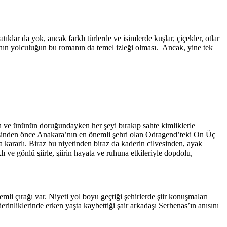
atıklar da yok, ancak farklı türlerde ve isimlerde kuşlar, çiçekler, otlar
nın yolculuğun bu romanın da temel izleği olması. Ancak, yine tek
n ve ününün doruğundayken her şeyi bırakıp sahte kimliklerle
epsinden önce Anakara’nın en önemli şehri olan Odragend’teki On Üç
a kararlı. Biraz bu niyetinden biraz da kaderin cilvesinden, ayak
ı ve gönlü şiirle, şiirin hayata ve ruhuna etkileriyle dopdolu,
mli çırağı var. Niyeti yol boyu geçtiği şehirlerde şiir konuşmaları
rinliklerinde erken yaşta kaybettiği şair arkadaşı Serhenas’ın anısını