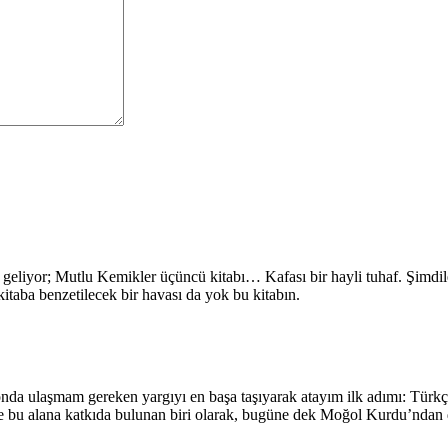
eliyor; Mutlu Kemikler üçüncü kitabı… Kafası bir hayli tuhaf. Şimdile
itaba benzetilecek bir havası da yok bu kitabın.
onda ulaşmam gereken yargıyı en başa taşıyarak atayım ilk adımı: Türkç
e bu alana katkıda bulunan biri olarak, bugüne dek Moğol Kurdu’ndan 