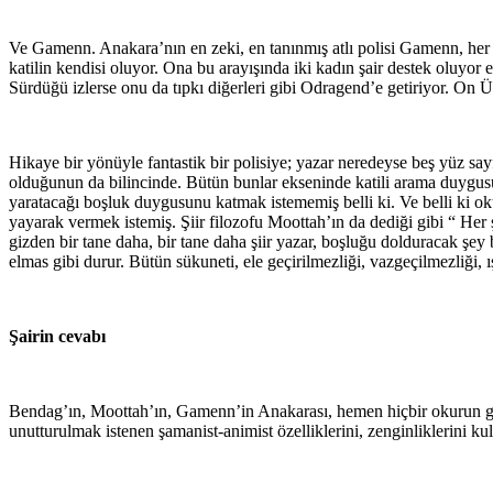
Ve Gamenn. Anakara’nın en zeki, en tanınmış atlı polisi Gamenn, her yer
katilin kendisi oluyor. Ona bu arayışında iki kadın şair destek oluyor e
Sürdüğü izlerse onu da tıpkı diğerleri gibi Odragend’e getiriyor. On 
Hikaye bir yönüyle fantastik bir polisiye; yazar neredeyse beş yüz sa
olduğunun da bilincinde. Bütün bunlar ekseninde katili arama duygusu
yaratacağı boşluk duygusunu katmak istememiş belli ki. Ve belli ki ok
yayarak vermek istemiş. Şiir filozofu Moottah’ın da dediği gibi “ Her 
gizden bir tane daha, bir tane daha şiir yazar, boşluğu dolduracak şey bi
elmas gibi durur. Bütün sükuneti, ele geçirilmezliği, vazgeçilmezliği,
Şairin cevabı
Bendag’ın, Moottah’ın, Gamenn’in Anakarası, hemen hiçbir okurun g
unutturulmak istenen şamanist-animist özelliklerini, zenginliklerini ku