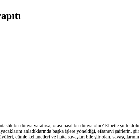
apıtı
ntastik bir dünya yaratırsa, orası nasıl bir dünya olur? Elbette şiirle do
caklarını anladıklarında başka işlere yöneldiği, efsanevi şairlerin, şiir 
 büyüleri, cümle kehanetleri ve hatta savaşları bile şiir olan, savaşçılar