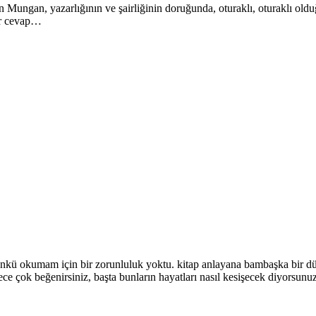
ngan, yazarlığının ve şairliğinin doruğunda, oturaklı, oturaklı olduğu 
bir cevap…
okumam için bir zorunluluk yoktu. kitap anlayana bambaşka bir dünya 
ece çok beğenirsiniz, başta bunların hayatları nasıl kesişecek diyorsunuz