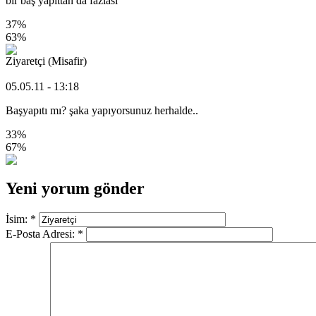
bir baş yapıttan da fazlası
37%
63%
Ziyaretçi (Misafir)
05.05.11 - 13:18
Başyapıtı mı? şaka yapıyorsunuz herhalde..
33%
67%
Yeni yorum gönder
İsim:
*
E-Posta Adresi:
*