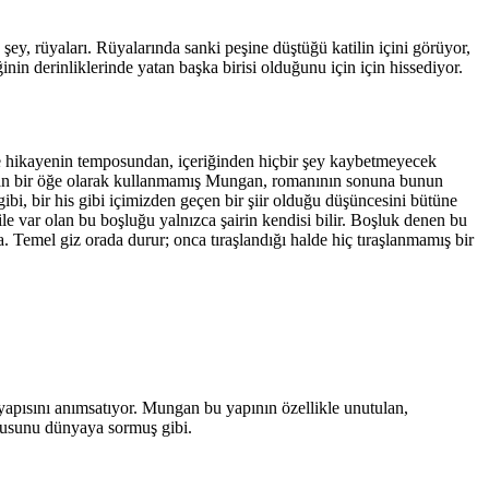
şey, rüyaları. Rüyalarında sanki peşine düştüğü katilin içini görüyor,
inin derinliklerinde yatan başka birisi olduğunu için için hissediyor.
erse hikayenin temposundan, içeriğinden hiçbir şey kaybetmeyecek
 tutan bir öğe olarak kullanmamış Mungan, romanının sonuna bunun
bi, bir his gibi içimizden geçen bir şiir olduğu düşüncesini bütüne
le var olan bu boşluğu yalnızca şairin kendisi bilir. Boşluk denen bu
ysa. Temel giz orada durur; onca tıraşlandığı halde hiç tıraşlanmamış bir
ısını anımsatıyor. Mungan bu yapının özellikle unutulan,
 sorusunu dünyaya sormuş gibi.