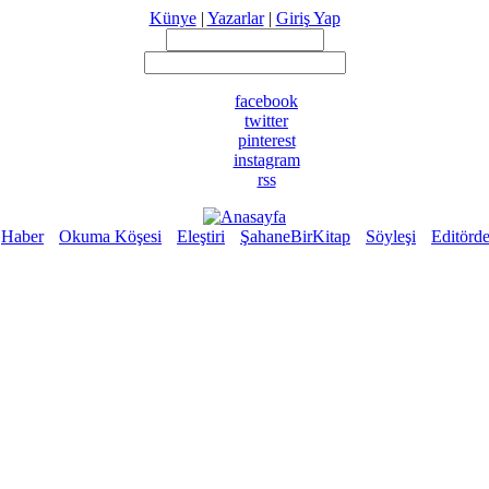
Künye
|
Yazarlar
|
Giriş Yap
facebook
twitter
pinterest
instagram
rss
Haber
Okuma Köşesi
Eleştiri
ŞahaneBirKitap
Söyleşi
Editörd