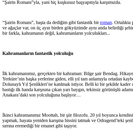
“Şairin Romanı”yla, yani hiç kuşkusuz başyapıtıyla karşımızda.
“Şairin Romanı”, başta da dediğim gibi fantastik bir
roman
. Ortalıkta 
ve ağaçlar var, on üç ayın birden gökyüzünde aynı anda belirdiği şe
bir farkla, kahramanın değil, kahramanların yolculukları...
Kahramanların fantastik yolculuğu
İlk kahramanımız, gerçekten bir kahraman: Bilge şair Bendag. Hikaye 
Yerküre’nin başka yerlerine giden, elli yıl tam anlamıyla ortadan k
Dolunaylı Yıl Şenlikleri’ne katılmak istiyor. Belli ki bir şekilde kade
bastığı ilk handa karşısına çıkan yarı baygın, tekinsiz görünüşlü adamın
Anakara’daki son yolculuğuna başlıyor…
İkinci kahramanımız Moottah, bir şiir filozofu. 20 yıl boyunca kendini 
yapmak, hayata yeniden karışma hissini tatmak ve Odragend’teki şenlikl
sırrına eremediği bir emanet gibi taşıyor.