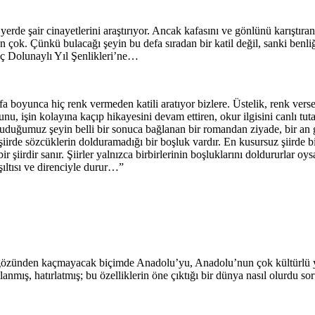
de şair cinayetlerini araştırıyor. Ancak kafasını ve gönlünü karıştıran 
n çok. Çünkü bulacağı şeyin bu defa sıradan bir katil değil, sanki benliğ
Üç Dolunaylı Yıl Şenlikleri’ne…
yfa boyunca hiç renk vermeden katili aratıyor bizlere. Üstelik, renk v
nu, işin kolayına kaçıp hikayesini devam ettiren, okur ilgisini canlı
uduğumuz şeyin belli bir sonuca bağlanan bir romandan ziyade, bir an gi
şiirde sözcüklerin dolduramadığı bir boşluk vardır. En kusursuz şiirde bi
r şiirdir sanır. Şiirler yalnızca birbirlerinin boşluklarını doldururlar o
 ışıltısı ve direnciyle durur…”
özünden kaçmayacak biçimde Anadolu’yu, Anadolu’nun çok kültürlü yap
llanmış, hatırlatmış; bu özelliklerin öne çıktığı bir dünya nasıl olurdu