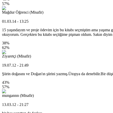
57%
Mağdur Öğrenci (Misafir)
01.03.14 - 13:25
15 yaşındayım ve proje ödevim için bu kitabı seçmiştim ama yaşıma 
okuyorum. Gerçekten bu kitabı seçtiğime pişman oldum. Sakın diyim 
38%
62%
Ziyaretçi (Misafir)
19.07.12 - 21:49
Şiirin doğasını ve Doğan'ın şiirini yazmış.Ütopya da denebilir.Bir düş
43%
57%
mungannn (Misafir)
13.03.12 - 21:27