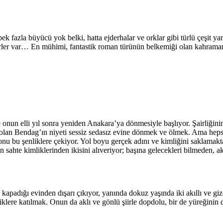
pek fazla büyücü yok belki, hatta ejderhalar ve orklar gibi türlü çeşit yar
hirler var… En mühimi, fantastik roman türünün belkemiği olan kahrama
onun elli yıl sonra yeniden Anakara’ya dönmesiyle başlıyor. Şairliğini
aybolan Bendag’ın niyeti sessiz sedasız evine dönmek ve ölmek. Ama h
r onu bu şenliklere çekiyor. Yol boyu gerçek adını ve kimliğini saklamakt
 sahte kimliklerinden ikisini alıveriyor; başına gelecekleri bilmeden, akl
kapadığı evinden dışarı çıkıyor, yanında dokuz yaşında iki akıllı ve gize
ere katılmak. Onun da aklı ve gönlü şiirle dopdolu, bir de yüreğinin de