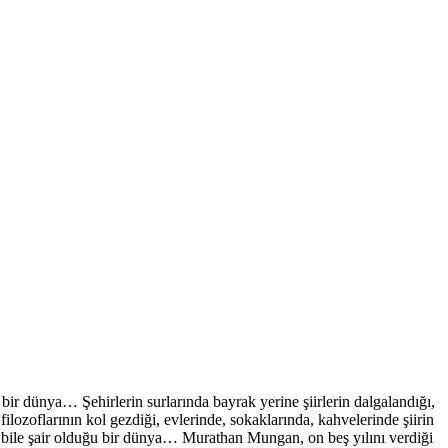
lu bir dünya… Şehirlerin surlarında bayrak yerine şiirlerin dalgalandığı,
filozoflarının kol gezdiği, evlerinde, sokaklarında, kahvelerinde şiirin
ının bile şair olduğu bir dünya… Murathan Mungan, on beş yılını verdiği