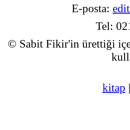
E-posta:
edi
Tel: 02
© Sabit Fikir'in ürettiği i
kull
kitap