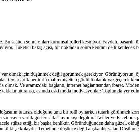
de. Bu saatten sonra onları kurumsal rolleri kesmiyor. Faydalı, başarılı,
uyuyor. Tüketici bakış açısı, bir noktadan sonra kendini de tüketilece
a var olmak için düşünmek değil görünmek gerekiyor. Görünüyorsun, öyley
ular. Onlar artık her türlü mahremiyetten gönüllü olarak vazgeçerek kendi
lmak. Ve aramızdaki bağlantı, internet bağlantısından ibaret. Modemin
e taklalar attıransa, aslında eski moda motivasyonlar: Toplumda yer edin
oğasının tutarsız olduğunu ama bir rolü oynarken tutarlı görünmek zor
nasıyla varlık gösterir. İkisi aynı kişi değildir. Twitter ve Facebook g
lacele stilize ettiği bir başka benliktir. Göründüğünden daha güzel, ol
 Çünkü klişe kolaydır. Temelinde düşünce değil alışkanlık yatar. Düşünme