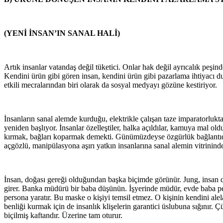
(YENİ İNSAN’IN SANAL HALİ)
Artık insanlar vatandaş değil tüketici. Onlar hak değil ayrıcalık peşin
Kendini ürün gibi gören insan, kendini ürün gibi pazarlama ihtiyacı d
etkili mecralarından biri olarak da sosyal medyayı gözüne kestiriyor.
İnsanların sanal alemde kurduğu, elektrikle çalışan taze imparatorlukt
yeniden başlıyor. İnsanlar özelleştiler, halka açıldılar, kamuya mal old
kırmak, bağları koparmak demekti. Günümüzdeyse özgürlük bağlantıda o
açgözlü, manipülasyona aşırı yatkın insanlarına sanal alemin vitrinind
İnsan, doğası gereği olduğundan başka biçimde görünür. Jung, insan d
girer. Banka müdürü bir baba düşünün. İşyerinde müdür, evde baba perso
persona yaratır. Bu maske o kişiyi temsil etmez. O kişinin kendini ale
benliği kurmak için de insanlık klişelerin garantici üslubuna sığınır.
biçilmiş kaftandır. Üzerine tam oturur.