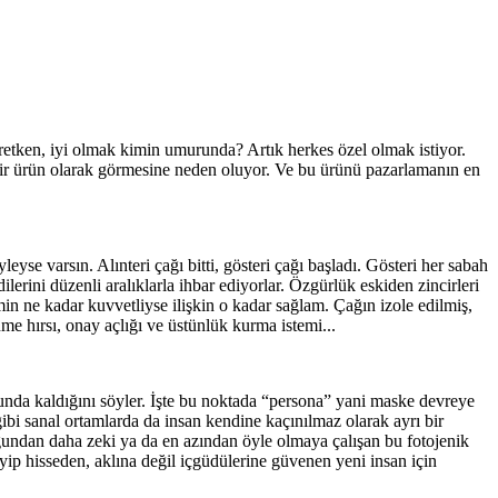
 üretken, iyi olmak kimin umurunda? Artık herkes özel olmak istiyor.
k bir ürün olarak görmesine neden oluyor. Ve bu ürünü pazarlamanın en
se varsın. Alınteri çağı bitti, gösteri çağı başladı. Gösteri her sabah
lerini düzenli aralıklarla ihbar ediyorlar. Özgürlük eskiden zincirleri
 ne kadar kuvvetliyse ilişkin o kadar sağlam. Çağın izole edilmiş,
me hırsı, onay açlığı ve üstünlük kurma istemi...
unda kaldığını söyler. İşte bu noktada “persona” yani maske devreye
ibi sanal ortamlarda da insan kendine kaçınılmaz olarak ayrı bir
duğundan daha zeki ya da en azından öyle olmaya çalışan bu fotojenik
yip hisseden, aklına değil içgüdülerine güvenen yeni insan için