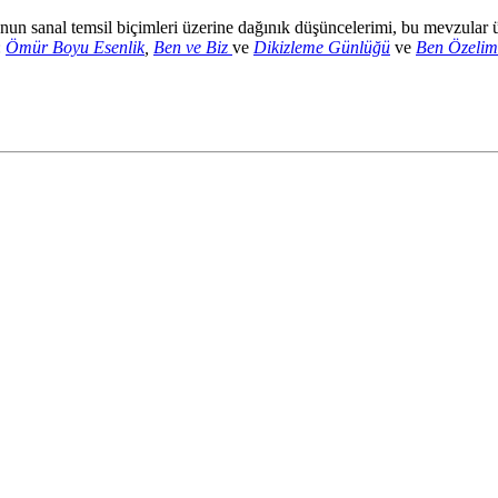
un sanal temsil biçimleri üzerine dağınık düşüncelerimi, bu mevzular üze
:
Ömür Boyu Esenlik
,
Ben ve Biz
ve
Dikizleme Günlüğü
ve
Ben Özelim