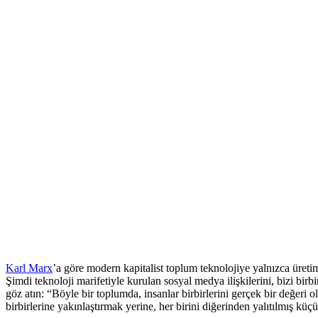
Karl Marx
’a göre modern kapitalist toplum teknolojiye yalnızca üretim
Şimdi teknoloji marifetiyle kurulan sosyal medya ilişkilerini, bizi bir
göz atın: “Böyle bir toplumda, insanlar birbirlerini gerçek bir değeri
birbirlerine yakınlaştırmak yerine, her birini diğerinden yalıtılmış küç