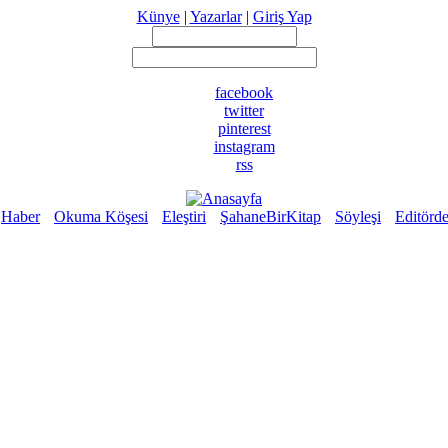
Künye
|
Yazarlar
|
Giriş Yap
facebook
twitter
pinterest
instagram
rss
Haber
Okuma Köşesi
Eleştiri
ŞahaneBirKitap
Söyleşi
Editörd