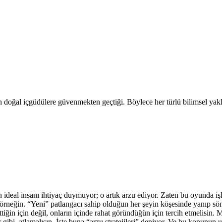
in doğal içgüdülere güvenmekten geçtiği. Böylece her türlü bilimsel yak
ideal insanı ihtiyaç duymuyor; o artık arzu ediyor. Zaten bu oyunda işl
ısın örneğin. “Yeni” patlangacı sahip olduğun her şeyin köşesinde yanıp 
at ettiğin için değil, onların içinde rahat göründüğün için tercih etmelis
bi, atlamalısın. İşte buna “arzu stratejileri” deniyor. Ve bu konunun uzma