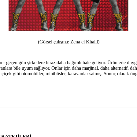
(Görsel çalışma: Zena el Khalil)
her geçen gün şirketlere biraz daha bağımlı hale geliyor. Ürünlerle du
ara bile uyum sağlıyor. Onlar için daha marjinal, daha alternatif, daha 
çek gibi otomobiller, minibüsler, karavanlar satmış. Sonuç olarak öngörü
TRATEJİLERİ