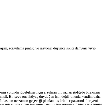
laşım, sorgulama pratiği ve rasyonel düşünce sıkıcı damgası yiyip
erin yolunda gidebilmesi için arzuların ihtiyaçları gölgede bırakması
sönmeli. Bir şeye ona ihtiyaç duyduğun için değil, onunla kendini daha
in. Modasının ne zaman geçeceği planlanmış ürünler pazarında bir yeni
nları kitle aklını kullanma işini iyi beceriyorlar. Aklınla işin bittiği