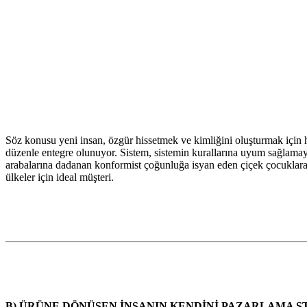
Söz konusu yeni insan, özgür hissetmek ve kimliğini oluşturmak için 
düzenle entegre olunuyor. Sistem, sistemin kurallarına uyum sağlamayanl
arabalarına dadanan konformist çoğunluğa isyan eden çiçek çocuklara çi
ülkeler için ideal müşteri.
B) ÜRÜNE DÖNÜŞEN İNSANIN KENDİNİ PAZARLAMA S