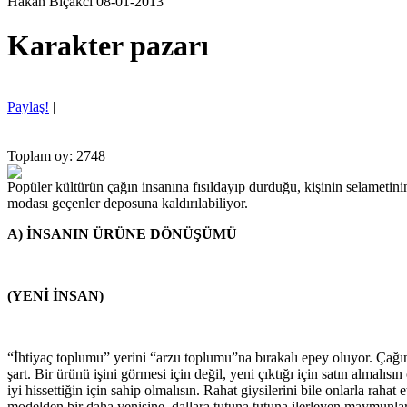
Hakan Bıçakcı 08-01-2013
Karakter pazarı
Paylaş!
|
Toplam oy: 2748
Popüler kültürün çağın insanına fısıldayıp durduğu, kişinin selametin
modası geçenler deposuna kaldırılabiliyor.
A) İNSANIN ÜRÜNE DÖNÜŞÜMÜ
(YENİ İNSAN)
“İhtiyaç toplumu” yerini “arzu toplumu”na bırakalı epey oluyor. Çağın 
şart. Bir ürünü işini görmesi için değil, yeni çıktığı için satın almal
iyi hissettiğin için sahip olmalısın. Rahat giysilerini bile onlarla rah
modelden bir daha yenisine, dallara tutuna tutuna ilerleyen maymunlar gi