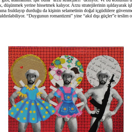
, düşünmek yerine hissetmek kalıyor. Arzu stratejilerinin ışıldayarak işl
na fısıldayıp durduğu da kişinin selametinin doğal içgüdülere güvenmek
dırılabiliyor. “Duygunun romantizmi” yine “akıl dışı güçler”e teslim o