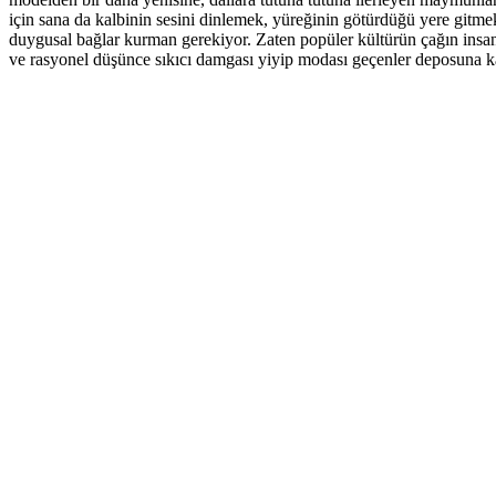
için sana da kalbinin sesini dinlemek, yüreğinin götürdüğü yere gitmek
duygusal bağlar kurman gerekiyor. Zaten popüler kültürün çağın insanı
ve rasyonel düşünce sıkıcı damgası yiyip modası geçenler deposuna kal