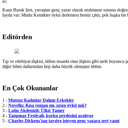
Kaan Burak Şen, yavaştan genç yazar olarak anılmanın sonuna doğru g
fayda var: Mutlu Kemikler öykü derlemesi henüz çıktı, pek başka bir k
Editörden
Tıp ve edebiyat ilişkisi, tıbbın insanla olan ilişkisi gibi tarih boyunca 
diğer bilim dallarından hep daha büyük olmuştur tıbbın.
En Çok Okunanlar
1 -
Mutsuz Kadınlar Dalgın Erkekler
2 -
Novella: Kısa roman mı, uzun öykü mü?
3 -
Latin Akdenizli: Ülkü Tamer
4 -
Tanpınar Festivali, korku perdesini aralıyor
5 -
Charles Dickens'tan tavsiye isteyen genç yazara sert yanıt