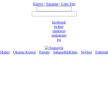
Künye
|
Yazarlar
|
Giriş Yap
facebook
twitter
pinterest
instagram
rss
Haber
Okuma Köşesi
Eleştiri
ŞahaneBirKitap
Söyleşi
Editörd