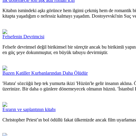
İlk dönemeçte son aşk adlı roman için
Kitabın ismindeki aşkı görünce hem ilgimi çekmiş hem de romantik b
kitapta yaşadığım o nefessiz kalmayı yaşadım. Dostoyevski'nin Suç ve 
Felsefenin Devrimcisi
Felsefe devrimsel değil birikimsel bir süreçtir ancak bu birikimli yapın
en güç şeye dokunmuştur, en büyük tabuyu devirmiştir.
Bazen Katiller Kurbanlarından Daha Ölüdür
'Hatıra' sözcüğü hep tek yumurta ikizi 'Hüzün'le gelir insanın aklına. Ö
üzerinize. Bir daha o günlere dönemeyecek olmanın hüznü. 'İstanbul Ha
Esrarın ve saplantının kitabı
Christopher Priest’ın bol ödüllü fakat ülkemizde ancak film uyarlama