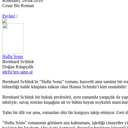
Rosemary 29-04-2010
Cesur Bir Roman
Paylaş!
|
Hafta Sonu
Bernhard Schlink
Doğan Kitapçılık
idefix'ten satın al
Bernhard Schlink'in "Hafta Sonu" romanı, kasvetli ama samimi bir rom
bilmediği halde kitaplara tutkun olan Hanna Schmitz'i kim unutabili
Bernhard Schlink bir hukuk profesörü, aynı zamanda yargıçlık da yapı
tabiriyle, savaş sonrası kuşağına ait ve bütün hayatı soykırım utancın
Yalın bir dili var ama, romanları düz bir kurguyu takip etmiyor. Geri d
"Hafta Sonu" romanının görünen ana kahramanı, işlediği cinayetler yü
başlatan bir kıvılcım. Ona karşı karmaşık duygular besleyen (ensest!) 