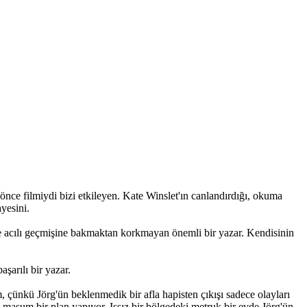
ce filmiydi bizi etkileyen. Kate Winslet'ın canlandırdığı, okuma
yesini.
 ve acılı geçmişine bakmaktan korkmayan önemli bir yazar. Kendisinin
şarılı bir yazar.
 çünkü Jörg'ün beklenmedik bir afla hapisten çıkışı sadece olayları
e masum bir plan yapıyor. Issız bir bölgedeki metruk bir evde Jörg'ün