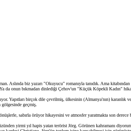
an. Aslında biz yazarı "Okuyucu" romanıyla tanıdık. Ama kitabından ön
r! Ya da onun bıkmadan dinlediği Çehov'un "Küçük Köpekli Kadın" hika
yor. Yapıtları birçok dile çevrilmiş, ülkesinin (Almanya'nın) karanlık
ın gölgesinde geçmiş.
önüşlerle, sabırla örüyor hikayesini ve atmosfer yaratmakta son derece ba
zünden yirmi yıl hapis yatan terörist Jörg. Görünen kahramanı diyorum,
kız kardeşi Christiane, Jörg'ün toplum içine karışabilmesi için görünüşt