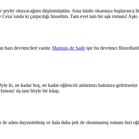
ir şeyler okuyacağımı düşünmüştüm. Ama kitabı okumaya başlayınca hiç
Ceza´sında ki çarpıcılığı hissettim. Tam evet tam bir aşk romanı! Aşkı 
ın bazı devrimcileri vardır.
Marquis de Sade
işte bu devrimci filozoflar
yle ki, ne kadar hoş, ne kadar eğlenceli anlarınızı hatrınıza getirirseniz
tırası' da tam böyle bir kitap.
sı ile adını duyurabilmiş ve hala daha pek de okunmamış romanı bizi eğ