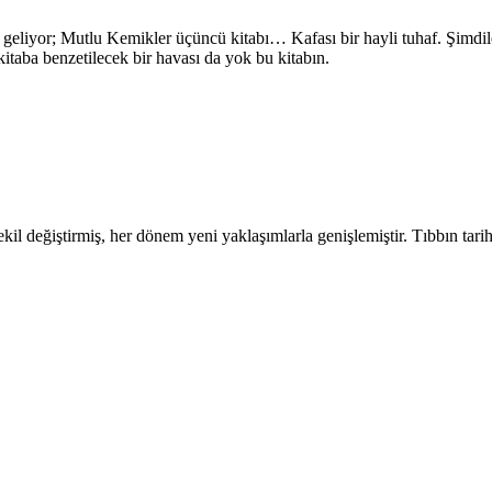
eliyor; Mutlu Kemikler üçüncü kitabı… Kafası bir hayli tuhaf. Şimdile
itaba benzetilecek bir havası da yok bu kitabın.
şekil değiştirmiş, her dönem yeni yaklaşımlarla genişlemiştir. Tıbbın tarih