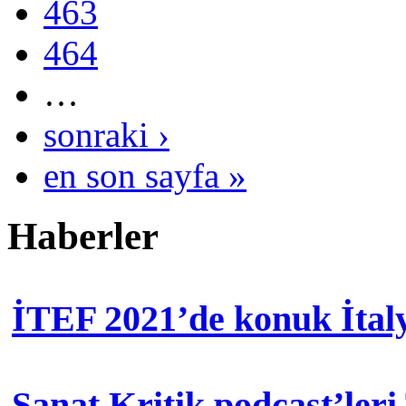
463
464
…
sonraki ›
en son sayfa »
Haberler
İTEF 2021’de konuk İtal
Sanat Kritik podcast’leri