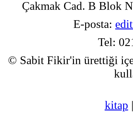
Çakmak Cad. B Blok No
E-posta:
edi
Tel: 02
© Sabit Fikir'in ürettiği i
kull
kitap