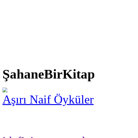
ŞahaneBirKitap
Aşırı Naif Öyküler