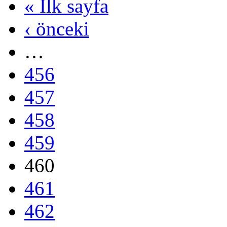
« İlk sayfa
‹ önceki
…
456
457
458
459
460
461
462