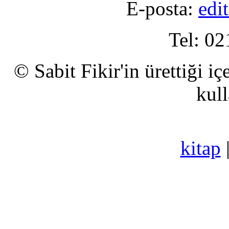
E-posta:
edi
Tel: 02
© Sabit Fikir'in ürettiği i
kull
kitap