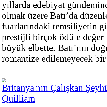
yıllarda edebiyat gündemind
olmak üzere Batı’da düzenle
fuarlarındaki temsiliyetin g
prestijli birçok ödüle değer
büyük elbette. Batı’nın do
romantize edilemeyecek bir 
Britanya'nın Çalışkan Şeyh
Quilliam