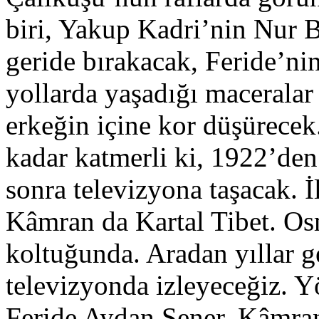
biri, Yakup Kadri’nin Nur B
geride bırakacak, Feride’n
yollarda yaşadığı maceralar
erkeğin içine kor düşürec
kadar katmerli ki, 1922’de
sonra televizyona taşacak. 
Kâmran da Kartal Tibet. O
koltuğunda. Aradan yıllar g
televizyonda izleyeceğiz. 
Feride Aydan Şener, Kâmra