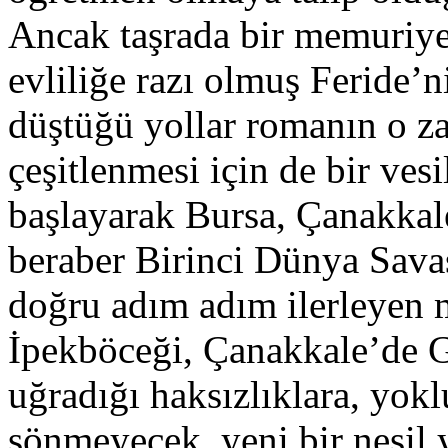
Ancak taşrada bir memuriyete
evliliğe razı olmuş Feride’n
düştüğü yollar romanın o z
çeşitlenmesi için de bir ve
başlayarak Bursa, Çanakkal
beraber Birinci Dünya Sava
doğru adım adım ilerleyen 
İpekböceği, Çanakkale’de G
uğradığı haksızlıklara, yok
sönmeyecek, yeni bir nesil y