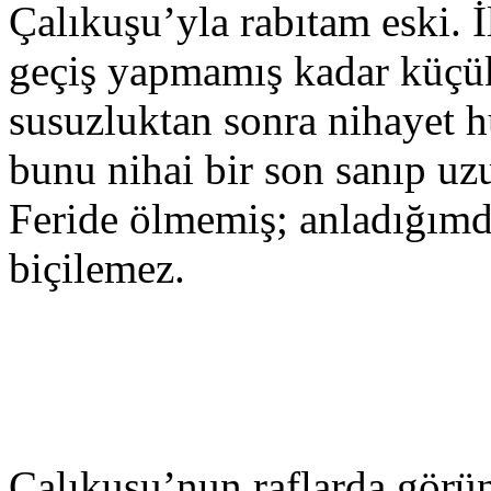
Çalıkuşu’yla rabıtam eski.
geçiş yapmamış kadar küçük
susuzluktan sonra nihayet 
bunu nihai bir son sanıp uz
Feride ölmemiş; anladığım
biçilemez.
Çalıkuşu’nun raflarda görü