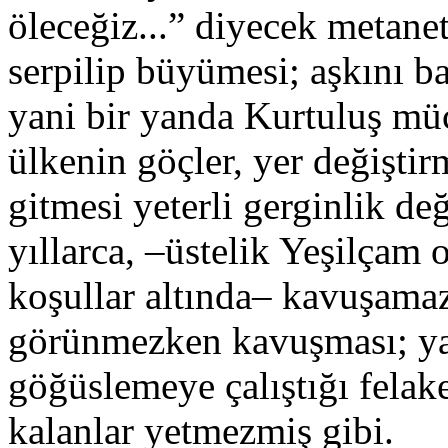
öleceğiz...” diyecek metane
serpilip büyümesi; aşkını b
yani bir yanda Kurtuluş mü
ülkenin göçler, yer değişti
gitmesi yeterli gerginlik değ
yıllarca, –üstelik Yeşilçam 
koşullar altında– kavuşama
görünmezken kavuşması; yal
göğüslemeye çalıştığı felake
kalanlar yetmezmiş gibi.