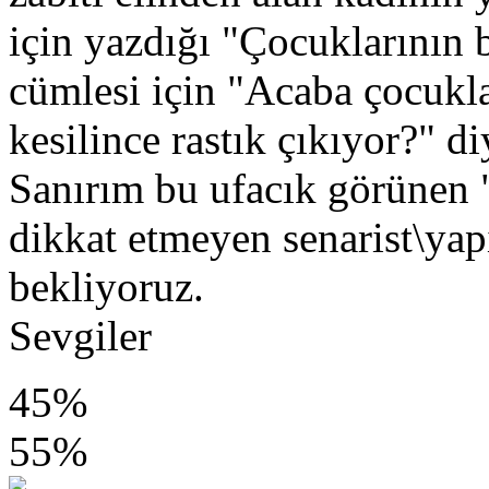
için yazdığı "Çocuklarının b
cümlesi için "Acaba çocukl
kesilince rastık çıkıyor?" 
Sanırım bu ufacık görünen 
dikkat etmeyen senarist\ya
bekliyoruz.
Sevgiler
45%
55%