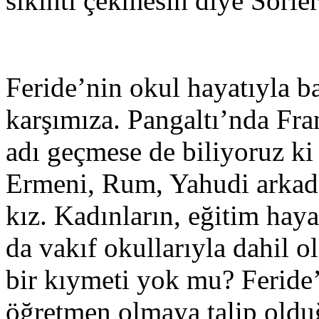
sıkıntı çekmesin diye Sörler
Feride’nin okul hayatıyla ba
karşımıza. Pangaltı’nda Fr
adı geçmese de biliyoruz k
Ermeni, Rum, Yahudi arkad
kız. Kadınların, eğitim haya
da vakıf okullarıyla dahil 
bir kıymeti yok mu? Feride’
öğretmen olmaya talip oldu