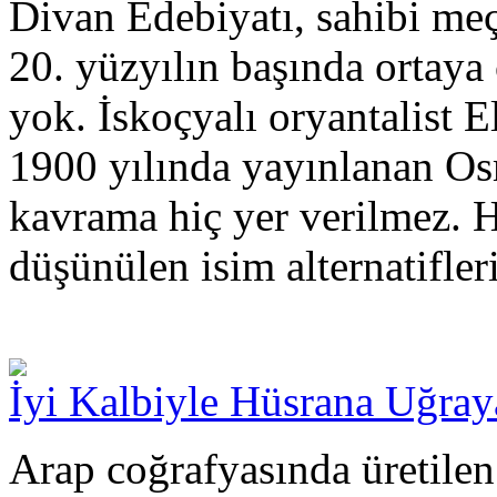
Divan Edebiyatı, sahibi me
20. yüzyılın başında ortaya 
yok. İskoçyalı oryantalist 
1900 yılında yayınlanan Osm
kavrama hiç yer verilmez. 
düşünülen isim alternatifler
İyi Kalbiyle Hüsrana Uğray
Arap coğrafyasında üretilen