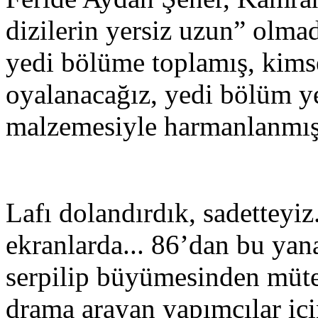
dizilerin yersiz uzun” olmad
yedi bölüme toplamış, kims
oyalanacağız, yedi bölüm y
malzemesiyle harmanlanmış 
Lafı dolandırdık, sadetteyi
ekranlarda... 86’dan bu yan
serpilip büyümesinden mütev
drama arayan yapımcılar iç