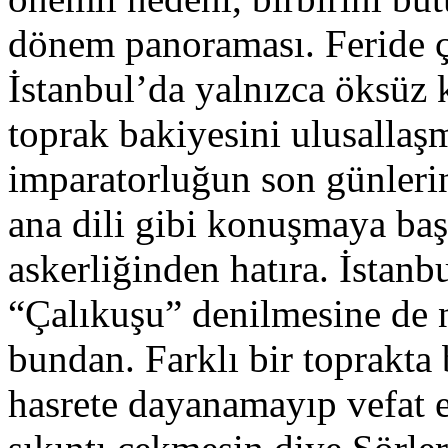
dönem panoraması. Feride çö
İstanbul’da yalnızca öksüz k
toprak bakiyesini ulusallaşm
imparatorluğun son günleri
ana dili gibi konuşmaya baş
askerliğinden hatıra. İstan
“Çalıkuşu” denilmesine de n
bundan. Farklı bir toprakta
hasrete dayanamayıp vefat 