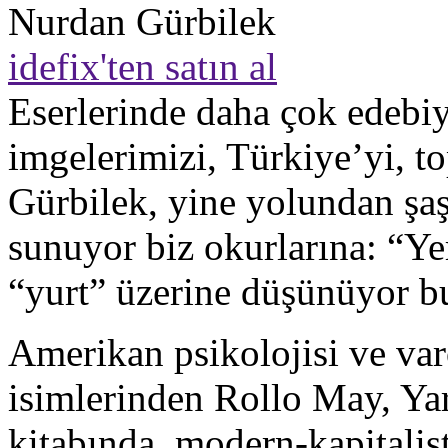
Nurdan Gürbilek
idefix'ten satın al
Eserlerinde daha çok edebiya
imgelerimizi, Türkiye’yi, 
Gürbilek, yine yolundan şa
sunuyor biz okurlarına: “Ye
“yurt” üzerine düşünüyor bu
Amerikan psikolojisi ve var
isimlerinden Rollo May, Yar
kitabında, modern-kapitalist 