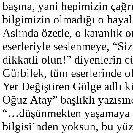
başına, yani hepimizin çağr
bilgimizin olmadığı o hay
Aslında özetle, o karanlık o
eserleriyle seslenmeye, “S
dikkatli olun!” diyenlerin c
Gürbilek, tüm eserlerinde o
Yer Değiştiren Gölge adlı k
Oğuz Atay” başlıklı yazısın
“…düşünmekten yaşamaya fı
bilgisi’nden yoksun, bu yüz