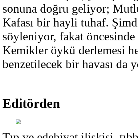
sonuna doğru geliyor; Mut
Kafası bir hayli tuhaf. Şimd
söyleniyor, fakat öncesinde
Kemikler öykü derlemesi hen
benzetilecek bir havası da y
Editörden
Tıp ve edebiyat ilişkisi, tıbb