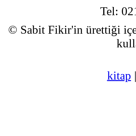
Tel: 02
© Sabit Fikir'in ürettiği i
kull
kitap