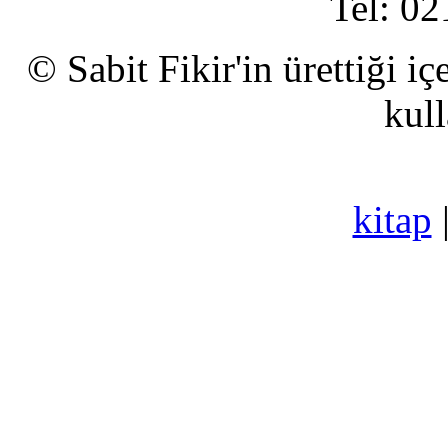
Tel: 02
© Sabit Fikir'in ürettiği i
kull
kitap