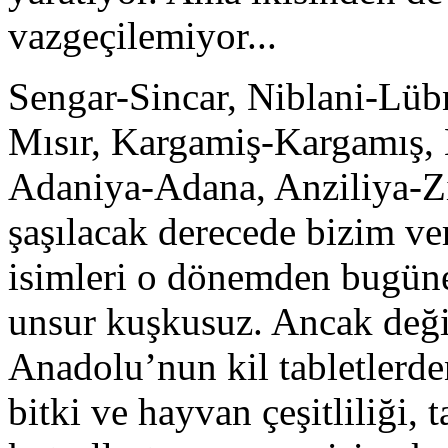
vazgeçilemiyor...
Sengar-Sincar, Niblani-Lüb
Mısır, Kargamiş-Kargamış, 
Adaniya-Adana, Anziliya-Z
şaşılacak derecede bizim ve
isimleri o dönemden bugüne
unsur kuşkusuz. Ancak değiş
Anadolu’nun kil tabletler
bitki ve hayvan çeşitliliği, 