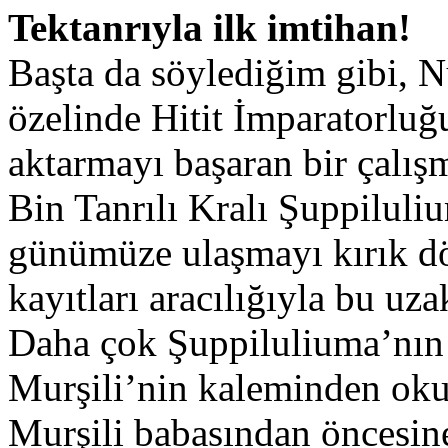
Tektanrıyla ilk imtihan!
Başta da söylediğim gibi, 
özelinde Hitit İmparatorlu
aktarmayı başaran bir çalı
Bin Tanrılı Kralı Şuppiluli
günümüze ulaşmayı kırık dö
kayıtları aracılığıyla bu uz
Daha çok Şuppiluliuma’nın y
Murşili’nin kaleminden oku
Murşili babasından öncesin