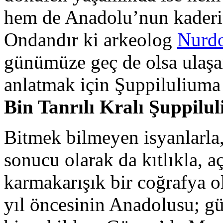
hem de Anadolu’nun kade
Ondandır ki arkeolog
Nurdo
günümüze geç de olsa ulaş
anlatmak için Şuppiluliuma
Bin Tanrılı Kralı Şuppilu
Bitmek bilmeyen isyanlarla,
sonucu olarak da kıtlıkla, 
karmakarışık bir coğrafya o
yıl öncesinin Anadolusu; g