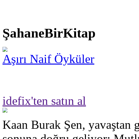
ŞahaneBirKitap
Aşırı Naif Öyküler
idefix'ten satın al
Kaan Burak Şen, yavaştan g
sonuna doğru geliyor; Mut