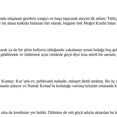
onda ulaşmam gereken yargıyı en başa taşıyarak atayım ilk adımı: Türkç
e bu alana katkıda bulunan biri olarak, bugüne dek Moğol Kurdu’ndan 
rak ya da bir şiirin kafiyesi olduğunda yakalanan uyum kulağa hoş gel
üldürmek ve öldürmek aynı cümlede geçti diye kısa süreli bir sarsıntı g
 Kuntay: Kur’anlı ev, pehlivanlı mahalle, müspet ilimli mektep. Bu üç da
zamanda anlıyor ve Namık Kemal’in korktuğu varoluş krizinin ortasında k
 olsa da kendisine yer buldu. Dilimize de ruh göçü adıyla aktarılan bu