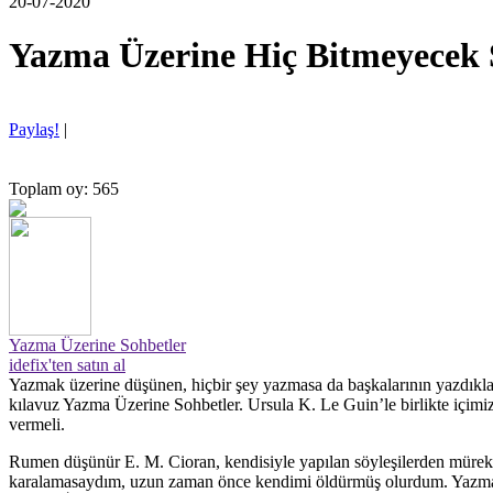
20-07-2020
Yazma Üzerine Hiç Bitmeyecek 
Paylaş!
|
Toplam oy: 565
Yazma Üzerine Sohbetler
idefix'ten satın al
Yazmak üzerine düşünen, hiçbir şey yazmasa da başkalarının yazdıkları 
kılavuz Yazma Üzerine Sohbetler. Ursula K. Le Guin’le birlikte içimiz
vermeli.
Rumen düşünür E. M. Cioran, kendisiyle yapılan söyleşilerden mürekke
karalamasaydım, uzun zaman önce kendimi öldürmüş olurdum. Yazmak o