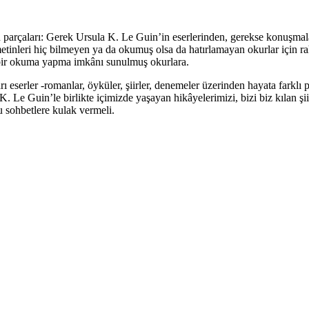
tin parçaları: Gerek Ursula K. Le Guin’in eserlerinden, gerekse konuşmal
etinleri hiç bilmeyen ya da okumuş olsa da hatırlamayan okurlar için rah
i bir okuma yapma imkânı sunulmuş okurlara.
 eserler -romanlar, öyküler, şiirler, denemeler üzerinden hayata farklı 
Le Guin’le birlikte içimizde yaşayan hikâyelerimizi, bizi biz kılan şi
 sohbetlere kulak vermeli.