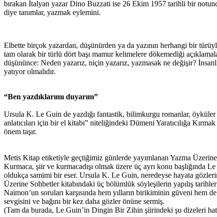
bırakan İtalyan yazar Dino Buzzati ise 26 Ekim 1957 tarihli bir notund
diye tanımlar, yazmak eylemini.
Elbette birçok yazardan, düşünürden ya da yazının herhangi bir türüyle 
tam olarak bir türlü dört başı mamur kelimelere dökemediği açıklama
düşününce: Neden yazarız, niçin yazarız, yazmasak ne değişir? İnsanlık
yatıyor olmalıdır.
“Ben yazdıklarımı duyarım”
Ursula K. Le Guin de yazdığı fantastik, bilimkurgu romanlar, öyküler v
anlatıcıları için bir el kitabı” niteliğindeki Dümeni Yaratıcılığa Kırm
önem taşır.
Metis Kitap etiketiyle geçtiğimiz günlerde yayımlanan Yazma Üzerine 
Kurmaca, şiir ve kurmacadışı olmak üzere üç ayrı konu başlığında Le 
oldukça samimi bir eser. Ursula K. Le Guin, neredeyse hayata gözle
Üzerine Sohbetler kitabındaki üç bölümlük söyleşilerin yapılış tarihl
Naimon’un soruları karşısında hem yılların birikiminin güveni hem de
sevgisini ve bağını bir kez daha gözler önüne sermiş.
(Tam da burada, Le Guin’in Dingin Bir Zihin şiirindeki şu dizeleri hat