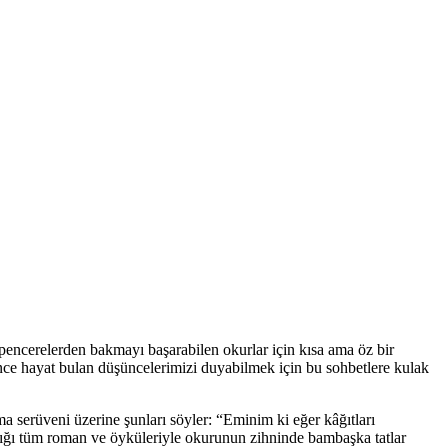
 pencerelerden bakmayı başarabilen okurlar için kısa ama öz bir
ünce hayat bulan düşüncelerimizi duyabilmek için bu sohbetlere kulak
 serüveni üzerine şunları söyler: “Eminim ki eğer kâğıtları
ığı tüm roman ve öyküleriyle okurunun zihninde bambaşka tatlar