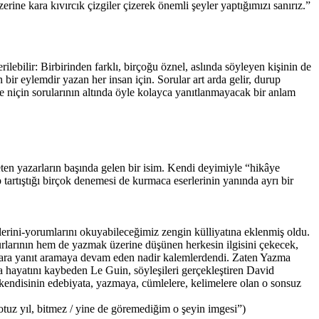
rine kara kıvırcık çizgiler çizerek önemli şeyler yaptığımızı sanırız.”
lebilir: Birbirinden farklı, birçoğu öznel, aslında söyleyen kişinin de
 eylemdir yazan her insan için. Sorular art arda gelir, durup
ve niçin sorularının altında öyle kolayca yanıtlanmayacak bir anlam
eten yazarların başında gelen bir isim. Kendi deyimiyle “hikâye
p tartıştığı birçok denemesi de kurmaca eserlerinin yanında ayrı bir
erini-yorumlarını okuyabileceğimiz zengin külliyatına eklenmiş oldu.
rlarının hem de yazmak üzerine düşünen herkesin ilgisini çekecek,
lara yanıt aramaya devam eden nadir kalemlerdendi. Zaten Yazma
da hayatını kaybeden Le Guin, söyleşileri gerçekleştiren David
 kendisinin edebiyata, yazmaya, cümlelere, kelimelere olan o sonsuz
 otuz yıl, bitmez / yine de göremediğim o şeyin imgesi”)