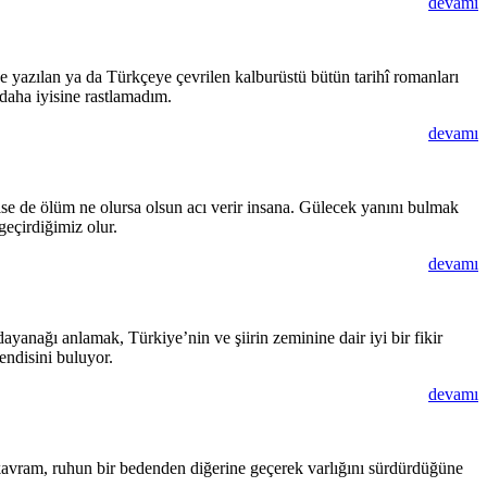
devamı
e yazılan ya da Türkçeye çevrilen kalburüstü bütün tarihî romanları
daha iyisine rastlamadım.
devamı
se de ölüm ne olursa olsun acı verir insana. Gülecek yanını bulmak
eçirdiğimiz olur.
devamı
yanağı anlamak, Türkiye’nin ve şiirin zeminine dair iyi bir fikir
endisini buluyor.
devamı
 kavram, ruhun bir bedenden diğerine geçerek varlığını sürdürdüğüne