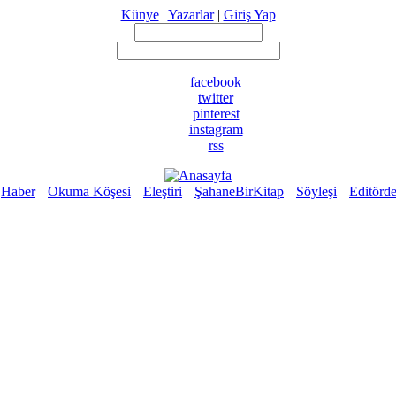
Künye
|
Yazarlar
|
Giriş Yap
facebook
twitter
pinterest
instagram
rss
Haber
Okuma Köşesi
Eleştiri
ŞahaneBirKitap
Söyleşi
Editörd