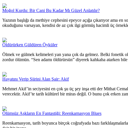
Moğol Kurdu: Bir Cani Bu Kadar Mı Güzel Anlatılır?
Yazının başlığı da methiye cephesini epeyce açığa çıkarıyor ama en s
okuduğunu varsayan, kendisi de az çok ilgi görmüş hacimli üç örnekl
Öldürürken Güldüren Öyküler
Ölmek ve gülmek kelimeleri yan yana çok da gelmez. Belki fonetik ola
zordur ölümün. “Sen adamı öldürürsün” diyerek kahkaha atarken bile g
Hayatını Verip Şiirini Alan Şair: Akif
Mehmet Akif’in seciyesini en çok şu üç şey inşa etti der Mithat Cemal
verecektir. Akif’te tarih kültürel bir miras değil. O bunu çok erken 
Ölümsüz Aşkların En Fantastiği: Reenkarnasyon Blues
Reenkarnasyon, tarih boyunca birçok coğrafyada bazı farklılaşmalarla