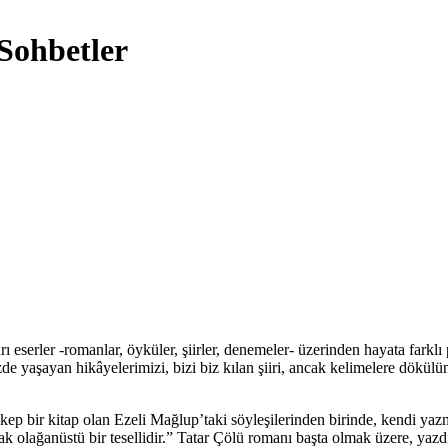
Sohbetler
eserler -romanlar, öyküler, şiirler, denemeler- üzerinden hayata farklı
de yaşayan hikâyelerimizi, bizi biz kılan şiiri, ancak kelimelere dökül
p bir kitap olan Ezeli Mağlup’taki söyleşilerinden birinde, kendi yazma
lağanüstü bir tesellidir.” Tatar Çölü romanı başta olmak üzere, yazd