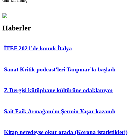
dair bir inanç.
Haberler
İTEF 2021’de konuk İtalya
Sanat Kritik podcast’leri Tanpınar’la başladı
Z Dergisi kütüphane kültürüne odaklanıyor
Sait Faik Armağanı'nı Şermin Yaşar kazandı
Kitap neredeyse okur orada (Korona istatistikleri)