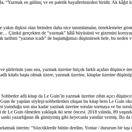
a, “Yazmak en gülünç ve en patetik hayallerimizden biridir. Ak kâğıt üze
yakın ilişkisi olan birinden daha nice tanımlamalar, örneklemeler gösteri
lar… Çünkü gerçekten de “yazmak” hâlâ büyüsünü ve gizemini koruyan bir
 tarihini “yazının icadı” ile başlattığımızı düşünürsek hele, bu neden 
e şiirlerinin yanı sıra, yazmak üzerine birçok farklı açıdan düşünce ür
ak adlı kitabı başta olmak üzere, yazmak üzerine, kitaplar üzerine düşünü
Sohbetler adlı kitap da Le Guin’in yazmak üzerine zihin açıcı düşüncel
Guin ile yapılan söyleşi-sohbetlerden oluşan bu kitap hem Le Guin oku
rini yumduğu son ana kadar yazmak üzerine sorular sormaya ve bu soru
eri de Le Guin ölmeden yaklaşık iki sene öncesi. 2018 yılında, 89 yaşın
 sanki yazarlığının ilk günüymüş gibi heyecanla yanıtlar vermiş. Bu da
ırlatmak isterim: “Sözcüklerdir bütün derdim. Yontar / dururum bir taşı