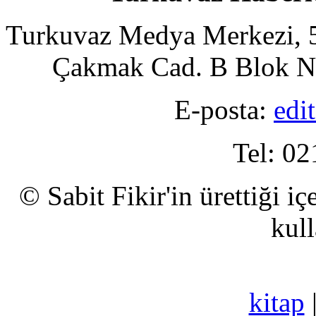
Turkuvaz Medya Merkezi, 5
Çakmak Cad. B Blok No
E-posta:
edi
Tel: 02
© Sabit Fikir'in ürettiği i
kull
kitap