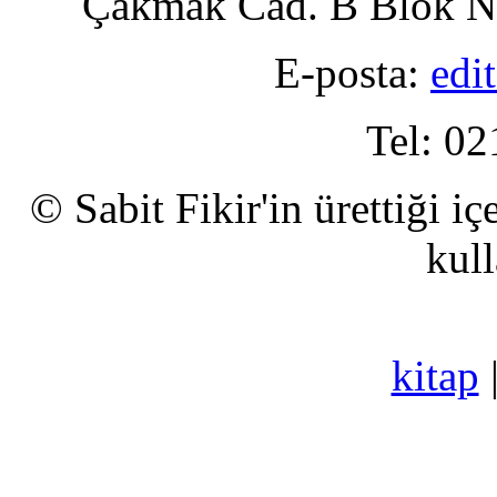
Çakmak Cad. B Blok No
E-posta:
edi
Tel: 02
© Sabit Fikir'in ürettiği i
kull
kitap