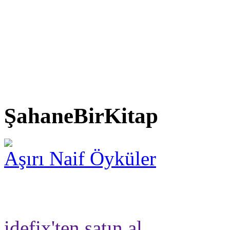
ŞahaneBirKitap
Aşırı Naif Öyküler
idefix'ten satın al