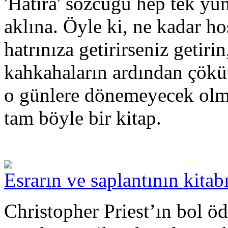
'Hatıra' sözcüğü hep tek yum
aklına. Öyle ki, ne kadar ho
hatrınıza getirirseniz getirin
kahkahaların ardından çöküv
o günlere dönemeyecek olman
tam böyle bir kitap.
Esrarın ve saplantının kitab
Christopher Priest’ın bol ö