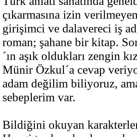
Türk anlatı sanatında geneld
çıkarmasına izin verilmeyen
girişimci ve dalavereci iş a
roman; şahane bir kitap. S
´ın aşık oldukları zengin kız
Münir Özkul´a cevap veriyo
adam değilim biliyoruz, a
sebeplerim var.
Bildiğini okuyan karakterler