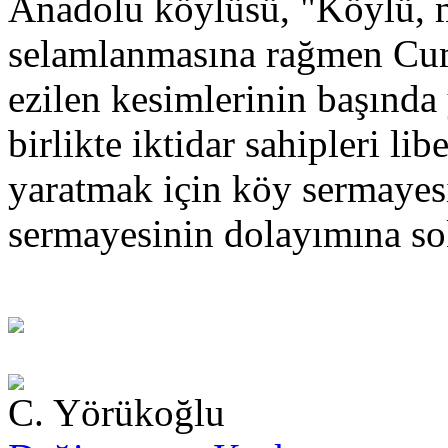
Anadolu köylüsü, "Köylü, mi
selamlanmasına rağmen Cum
ezilen kesimlerinin başında
birlikte iktidar sahipleri li
yaratmak için köy sermayes
sermayesinin dolayımına so
C. Yörükoğlu