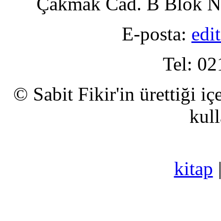
Çakmak Cad. B Blok No
E-posta:
edi
Tel: 02
© Sabit Fikir'in ürettiği i
kull
kitap