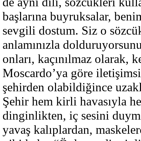
de aynı dili, sözcükleri ku
başlarına buyruksalar, beni
sevgili dostum. Siz o sözcü
anlamınızla dolduruyorsun
onları, kaçınılmaz olarak,
Moscardo’ya göre iletişimsi
şehirden olabildiğince uza
Şehir hem kirli havasıyla h
dinginlikten, iç sesini duy
yavaş kalıplardan, maskeler