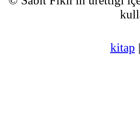
© Sabit Fikir'in ürettiği i
kull
kitap