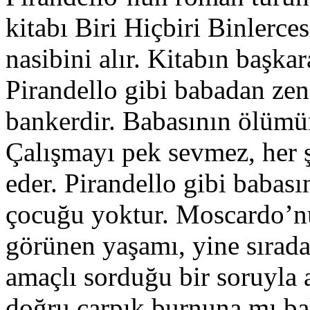
kitabı Biri Hiçbiri Binlerce
nasibini alır. Kitabın başka
Pirandello gibi babadan zen
bankerdir. Babasının ölümün
Çalışmayı pek sevmez, her ş
eder. Pirandello gibi babasın
çocuğu yoktur. Moscardo’nu
görünen yaşamı, yine sırada
amaçlı sorduğu bir soruyla 
doğru çarpık burnuna mı b