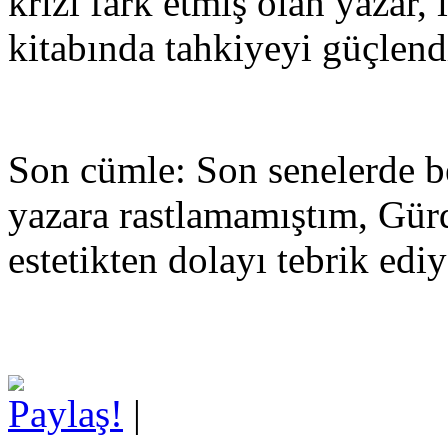
krizi fark etmiş olan yazar, 
kitabında tahkiyeyi güçlend
Son cümle: Son senelerde be
yazara rastlamamıştım, Gü
estetikten dolayı tebrik e
Paylaş!
|