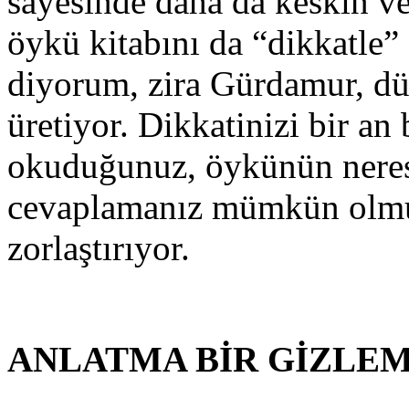
sayesinde daha da keskin ve 
öykü kitabını da “dikkatle
diyorum, zira Gürdamur, dün
üretiyor. Dikkatinizi bir an 
okuduğunuz, öykünün nere
cevaplamanız mümkün olmuyo
zorlaştırıyor.
ANLATMA BİR GİZLE