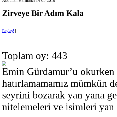
Abdullah Harmancı 14-05-2019
Zirveye Bir Adım Kala
Paylaş!
|
Toplam oy: 443
Emin Gürdamur’u okurken İk
hatırlamamamız mümkün deği
seyrini bozarak yan yana ge
nitelemeleri ve isimleri yan 