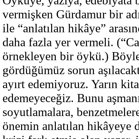
Öyküye, yazıya, edebiyata 
vermişken Gürdamur bir adı
ile “anlatılan hikâye” aras
daha fazla yer vermeli. (“C
örnekleyen bir öykü.) Böylec
gördüğümüz sorun aşılacaktı
ayırt edemiyoruz. Yarın kita
edemeyeceğiz. Bunu aşmanın
soyutlamalara, benzetmelere
önemin anlatılan hikâyeye d