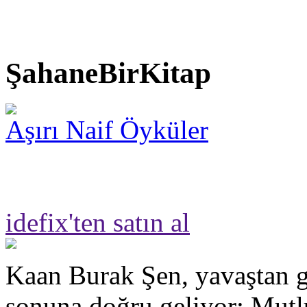
ŞahaneBirKitap
Aşırı Naif Öyküler
idefix'ten satın al
Kaan Burak Şen, yavaştan g
sonuna doğru geliyor; Mut