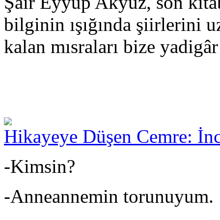
Şair Eyyüp Akyüz, son kita
bilginin ışığında şiirlerini 
kalan mısraları bize yadigâr
Hikayeye Düşen Cemre: İnc
-Kimsin?
-Anneannemin torunuyum.