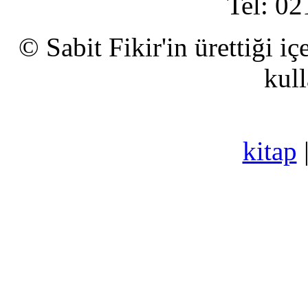
Tel: 02
© Sabit Fikir'in ürettiği i
kull
kitap