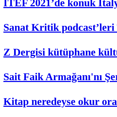
İTEF 2021’de konuk İtal
Sanat Kritik podcast’leri
Z Dergisi kütüphane kül
Sait Faik Armağanı'nı Ş
Kitap neredeyse okur orad