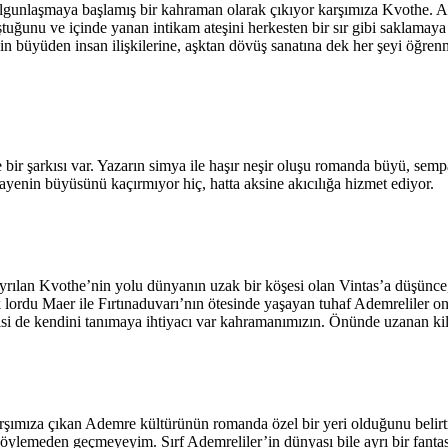
lgunlaşmaya başlamış bir kahraman olarak çıkıyor karşımıza Kvothe. An
uğunu ve içinde yanan intikam ateşini herkesten bir sır gibi saklamay
n büyüden insan ilişkilerine, aşktan dövüş sanatına dek her şeyi öğren
 bir şarkısı var. Yazarın simya ile haşır neşir oluşu romanda büyü, semp
kayenin büyüsünü kaçırmıyor hiç, hatta aksine akıcılığa hizmet ediyor.
lan Kvothe’nin yolu dünyanın uzak bir köşesi olan Vintas’a düşünce, i
k lordu Maer ile Fırtınaduvarı’nın ötesinde yaşayan tuhaf Ademreliler on
mlisi de kendini tanımaya ihtiyacı var kahramanımızın. Önünde uzanan k
ımıza çıkan Ademre kültürünün romanda özel bir yeri olduğunu belirtme
nı söylemeden geçmeyeyim. Sırf Ademreliler’in dünyası bile ayrı bir fanta