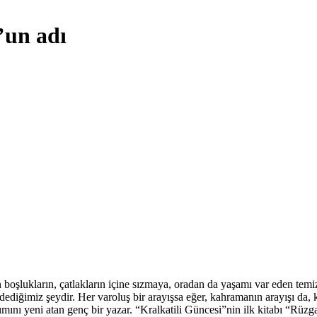
’un adı
 boşlukların, çatlakların içine sızmaya, oradan da yaşamı var eden temi
ü dediğimiz şeydir. Her varoluş bir arayışsa eğer, kahramanın arayışı da
dımını yeni atan genç bir yazar. “Kralkatili Güncesi”nin ilk kitabı “Rüzga