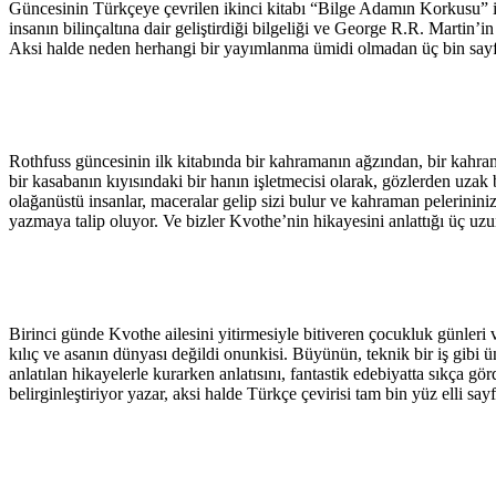
Güncesinin Türkçeye çevrilen ikinci kitabı “Bilge Adamın Korkusu” ile
insanın bilinçaltına dair geliştirdiği bilgeliği ve George R.R. Martin’
Aksi halde neden herhangi bir yayımlanma ümidi olmadan üç bin sayf
Rothfuss güncesinin ilk kitabında bir kahramanın ağzından, bir kahra
bir kasabanın kıyısındaki bir hanın işletmecisi olarak, gözlerden uza
olağanüstü insanlar, maceralar gelip sizi bulur ve kahraman pelerinini
yazmaya talip oluyor. Ve bizler Kvothe’nin hikayesini anlattığı üç u
Birinci günde Kvothe ailesini yitirmesiyle bitiveren çocukluk günleri 
kılıç ve asanın dünyası değildi onunkisi. Büyünün, teknik bir iş gibi 
anlatılan hikayelerle kurarken anlatısını, fantastik edebiyatta sıkça gö
belirginleştiriyor yazar, aksi halde Türkçe çevirisi tam bin yüz ell