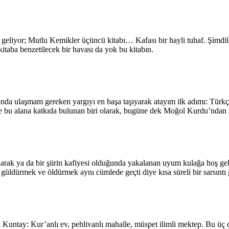
eliyor; Mutlu Kemikler üçüncü kitabı… Kafası bir hayli tuhaf. Şimdile
itaba benzetilecek bir havası da yok bu kitabın.
onda ulaşmam gereken yargıyı en başa taşıyarak atayım ilk adımı: Türkç
e bu alana katkıda bulunan biri olarak, bugüne dek Moğol Kurdu’ndan 
rak ya da bir şiirin kafiyesi olduğunda yakalanan uyum kulağa hoş gel
üldürmek ve öldürmek aynı cümlede geçti diye kısa süreli bir sarsıntı g
 Kuntay: Kur’anlı ev, pehlivanlı mahalle, müspet ilimli mektep. Bu üç da