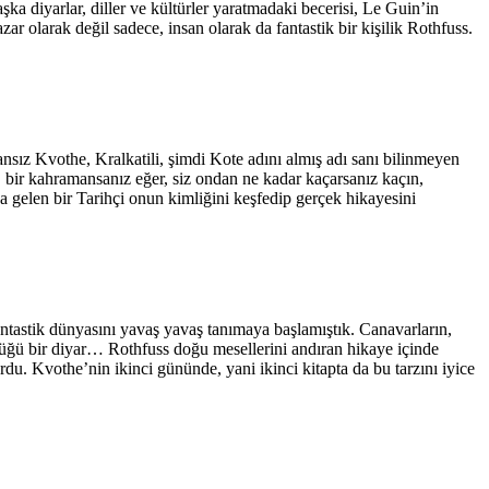
a diyarlar, diller ve kültürler yaratmadaki becerisi, Le Guin’in
ar olarak değil sadece, insan olarak da fantastik bir kişilik Rothfuss.
sız Kvothe, Kralkatili, şimdi Kote adını almış adı sanı bilinmeyen
, bir kahramansanız eğer, siz ondan ne kadar kaçarsanız kaçın,
a gelen bir Tarihçi onun kimliğini keşfedip gerçek hikayesini
fantastik dünyasını yavaş yavaş tanımaya başlamıştık. Canavarların,
ürdüğü bir diyar… Rothfuss doğu mesellerini andıran hikaye içinde
ordu. Kvothe’nin ikinci gününde, yani ikinci kitapta da bu tarzını iyice