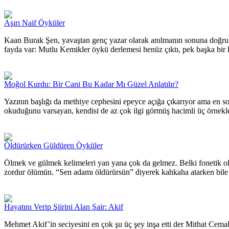
Aşırı Naif Öyküler
Kaan Burak Şen, yavaştan genç yazar olarak anılmanın sonuna doğru g
fayda var: Mutlu Kemikler öykü derlemesi henüz çıktı, pek başka bir k
Moğol Kurdu: Bir Cani Bu Kadar Mı Güzel Anlatılır?
Yazının başlığı da methiye cephesini epeyce açığa çıkarıyor ama en s
okuduğunu varsayan, kendisi de az çok ilgi görmüş hacimli üç örnekl
Öldürürken Güldüren Öyküler
Ölmek ve gülmek kelimeleri yan yana çok da gelmez. Belki fonetik ola
zordur ölümün. “Sen adamı öldürürsün” diyerek kahkaha atarken bile g
Hayatını Verip Şiirini Alan Şair: Akif
Mehmet Akif’in seciyesini en çok şu üç şey inşa etti der Mithat Cemal