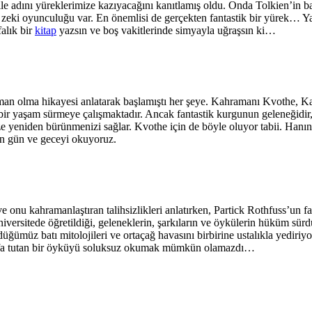
 adını yüreklerimize kazıyacağını kanıtlamış oldu. Onda Tolkien’in başk
in zeki oyunculuğu var. En önemlisi de gerçekten fantastik bir yürek… Yaz
alık bir
kitap
yazsın ve boş vakitlerinde simyayla uğraşsın ki…
man olma hikayesi anlatarak başlamıştı her şeye. Kahramanı Kvothe, Kan
k bir yaşam sürmeye çalışmaktadır. Ancak fantastik kurgunun geleneğidir
ze yeniden bürünmenizi sağlar. Kvothe için de böyle oluyor tabii. Hanın
zun gün ve geceyi okuyoruz.
ve onu kahramanlaştıran talihsizlikleri anlatırken, Partick Rothfuss’un 
üniversitede öğretildiği, geleneklerin, şarkıların ve öykülerin hüküm s
rdüğümüz batı mitolojileri ve ortaçağ havasını birbirine ustalıkla yediriy
i sayfa tutan bir öyküyü soluksuz okumak mümkün olamazdı…