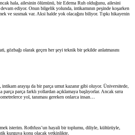
cak hala, ailesinin ölümünü, bir Edema Ruh olduğunu, ailesini
a devam ediyor. Onun bilgelik yolunda, intikamının peşinde koşarken
mek ve susmak var. Aksi halde yok olacağını biliyor. Tıpkı hikayenin
ati, gözbağı olarak geçen her şeyi teknik bir şekilde anlatmasını
ntikam arayışı da bir parça umut kazanır gibi oluyor. Üniversitede,
a parça parça farklı yollardan açıklamaya başlıyorlar. Ancak sırra
ilometrelerce yol, tanıması gereken onlarca insan…
k isterim. Rothfuss’un hayali bir toplumu, diliyle, kültürüyle,
stik kurguya konu olacak yetkinlikte.