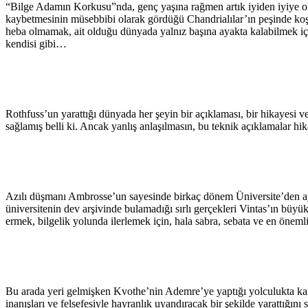
“Bilge Adamın Korkusu”nda, genç yaşına rağmen artık iyiden iyiye o
kaybetmesinin müsebbibi olarak gördüğü Chandrialılar’ın peşinde koşt
heba olmamak, ait olduğu dünyada yalnız başına ayakta kalabilmek içi
kendisi gibi…
Rothfuss’un yarattığı dünyada her şeyin bir açıklaması, bir hikayesi ve
sağlamış belli ki. Ancak yanlış anlaşılmasın, bu teknik açıklamalar hi
Azılı düşmanı Ambrosse’un sayesinde birkaç dönem Üniversite’den ayrı
üniversitenin dev arşivinde bulamadığı sırlı gerçekleri Vintas’ın büyü
ermek, bilgelik yolunda ilerlemek için, hala sabra, sebata ve en öne
Bu arada yeri gelmişken Kvothe’nin Ademre’ye yaptığı yolculukta karş
inanışları ve felsefesiyle hayranlık uyandıracak bir şekilde yarattığı