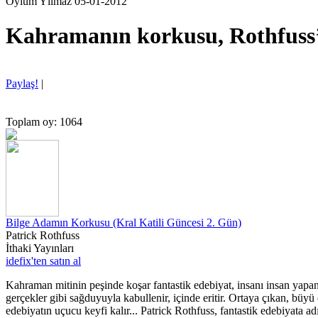
Oylum Yılmaz 05-01-2012
Kahramanın korkusu, Rothfuss
Paylaş!
|
Toplam oy: 1064
Bilge Adamın Korkusu (Kral Katili Güncesi 2. Gün)
Patrick Rothfuss
İthaki Yayınları
idefix'ten satın al
Kahraman mitinin peşinde koşar fantastik edebiyat, insanı insan yapan
gerçekler gibi sağduyuyla kabullenir, içinde eritir. Ortaya çıkan, büy
edebiyatın uçucu keyfi kalır... Patrick Rothfuss, fantastik edebiyata a