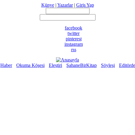
Künye
|
Yazarlar
|
Giriş Yap
facebook
twitter
pinterest
instagram
rss
Haber
Okuma Köşesi
Eleştiri
ŞahaneBirKitap
Söyleşi
Editörd