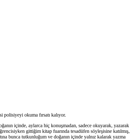
 polisiyeyi okuma fırsatı kalıyor.
r doğanın içinde, aylarca hiç konuşmadan, sadece okuyarak, yazarak
encisiyken gittiğim kitap fuarında tesadüfen söyleşisine katılmış,
atına bunca tutkunluğum ve doğanın içinde yalnız kalarak yazma