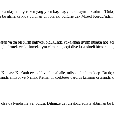
onda ulaşmam gereken yargıyı en başa taşıyarak atayım ilk adımı: Türkç
e bu alana katkıda bulunan biri olarak, bugüne dek Moğol Kurdu’ndan 
rak ya da bir şiirin kafiyesi olduğunda yakalanan uyum kulağa hoş gel
üldürmek ve öldürmek aynı cümlede geçti diye kısa süreli bir sarsıntı g
 Kuntay: Kur’anlı ev, pehlivanlı mahalle, müspet ilimli mektep. Bu üç da
zamanda anlıyor ve Namık Kemal’in korktuğu varoluş krizinin ortasında k
 olsa da kendisine yer buldu. Dilimize de ruh göçü adıyla aktarılan bu