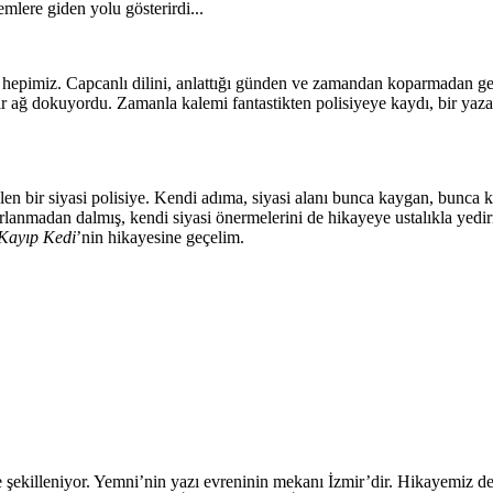
mlere giden yolu gösterirdi...
k hepimiz. Capcanlı dilini, anlattığı günden ve zamandan koparmadan ger
ir ağ dokuyordu. Zamanla kalemi fantastikten polisiyeye kaydı, bir yazar
en bir siyasi polisiye. Kendi adıma, siyasi alanı bunca kaygan, bunca k
anmadan dalmış, kendi siyasi önermelerini de hikayeye ustalıkla yedir
Kayıp Kedi
’nin hikayesine geçelim.
 şekilleniyor. Yemni’nin yazı evreninin mekanı İzmir’dir. Hikayemiz de y