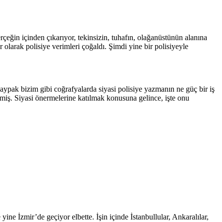
çeğin içinden çıkarıyor, tekinsizin, tuhafın, olağanüstünün alanına
 olarak polisiye verimleri çoğaldı. Şimdi yine bir polisiyeyle
aypak bizim gibi coğrafyalarda siyasi polisiye yazmanın ne güç bir iş
miş. Siyasi önermelerine katılmak konusuna gelince, işte onu
ine İzmir’de geçiyor elbette. İşin içinde İstanbullular, Ankaralılar,