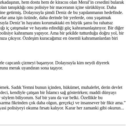
arkadaşının, hem dostu hem de kiracısı olan Meral’in cesedini bularak
olan tanışıklığı onu polisiye bir maceranın içine sürüklüyor. Daha
haline getirmiş. Dolayısıyla şimdi Deniz de bu yapılanmanın hedefinde.
orlar ama işin özünde, daha derinde bir yerlerde, onu yaşatmak
yısıyla Deniz’in hayatını korumaktaki en büyük şansı bu rahatsız
ı iç çatışmalar ve hayatta edindiği güç kahramanlaştırıyor. Bir diğer
olisiye kahramanı yapıyor. Ama bir şekilde tutturduğu doğru yol, bir
şımıza çıkıyor. Özdeşim kuracağımız en önemli kahramanlardan biri
rle capcanlı çizmeyi başarıyor. Dolayısıyla kim neydi diyerek
okurunu merak uyandıran sona taşıyor.
örnek. Sadık Yemni bunun içinden, hükümet, muhalefet, derin devlet
eci, kendiyle çatışan bir İslamcı sağ gösterirken; maddi dünyayı
 söylem biliyorum. Saf bir yanı da var belki. Özellikle bu
rma fikrinden çok daha olgun, gerçekçi ve insansever bir fikir ama.”
asi polisiyeyi okuma fırsatı kalıyor. Karar her zamanki gibi okurun...