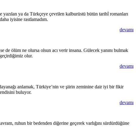
e yazılan ya da Türkçeye çevrilen kalburüstü bütün tarihî romanları
daha iyisine rastlamadım.
devamı
se de ölüm ne olursa olsun acı verir insana. Gülecek yanını bulmak
eçirdiğimiz olur.
devamı
yanağı anlamak, Türkiye’nin ve şiirin zeminine dair iyi bir fikir
endisini buluyor.
devamı
 kavram, ruhun bir bedenden diğerine geçerek varlığını sürdürdüğüne