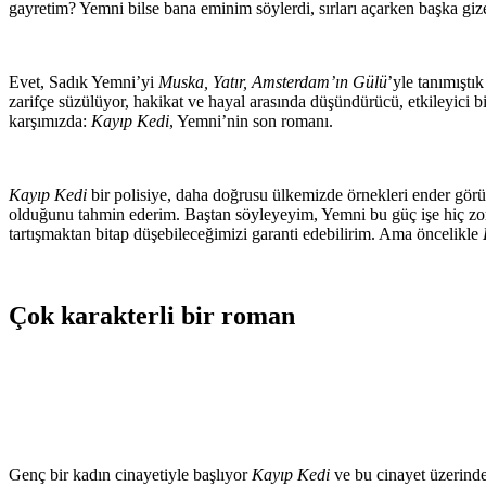
gayretim? Yemni bilse bana eminim söylerdi, sırları açarken başka gize
Evet, Sadık Yemni’yi
Muska, Yatır, Amsterdam’ın Gülü
’yle tanımıştı
zarifçe süzülüyor, hakikat ve hayal arasında düşündürücü, etkileyici b
karşımızda:
Kayıp Kedi
, Yemni’nin son romanı.
Kayıp Kedi
bir polisiye, daha doğrusu ülkemizde örnekleri ender görül
olduğunu tahmin ederim. Baştan söyleyeyim, Yemni bu güç işe hiç zorl
tartışmaktan bitap düşebileceğimizi garanti edebilirim. Ama öncelikle
Çok karakterli bir roman
Genç bir kadın cinayetiyle başlıyor
Kayıp Kedi
ve bu cinayet üzerinde