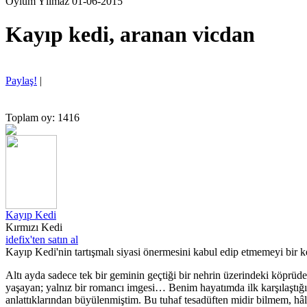
Oylum Yılmaz 01-06-2015
Kayıp kedi, aranan vicdan
Paylaş!
|
Toplam oy: 1416
Kayıp Kedi
Kırmızı Kedi
idefix'ten satın al
Kayıp Kedi'nin tartışmalı siyasi önermesini kabul edip etmemeyi bir ke
Altı ayda sadece tek bir geminin geçtiği bir nehrin üzerindeki köprüde
yaşayan; yalnız bir romancı imgesi… Benim hayatımda ilk karşılaştığım
anlattıklarından büyülenmiştim. Bu tuhaf tesadüften midir bilmem, h