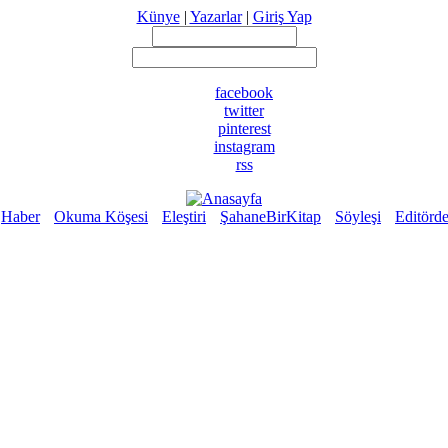
Künye
|
Yazarlar
|
Giriş Yap
facebook
twitter
pinterest
instagram
rss
Haber
Okuma Köşesi
Eleştiri
ŞahaneBirKitap
Söyleşi
Editörd