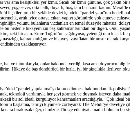
r var ama kesiştikleri yer İzmir. Sıcak bir İzmir gününe, çok yakın bir 
ver, yogasever, orta halli, duyarlı, hoş, tam bir İzmir kadını. Meral’le 
nül ilişkileri onu bir şekilde devlet içindeki “paralel yapı”nın hedefi 
östermelik, artık iyice ortaya çıkan yapıyı görünürde yok etmeye çalışıy
zenginliğin yolunu bulanların vicdanları en temel düzeyde rahatsız, dola
te bu nedenle hikayemizin baş kahramanlarından bir diğeri. Onu, yaşadığ
im, zeki bir ajan. Emre Tuğrul’un sağduyusu, yeteneği onu klasik bir p
şmasızlığı, kahramanlığını ve hikayeyi zayıflatan bir unsur olarak kar
kendisinden uzaklaştırıyor.
e, hal ve tutumlarıyla, onlar hakkında verdiği kısa ama doyurucu bilgile
lirim. Hikaye de baş döndürücü bir hızla, iyi bir akıcılıkla ilerliyor, 
iye’deki “paralel yapılanma”yı konu edinmesi bakımından ilk polisiye 
larak, teknoloji yardımıyla her şeyi görmek ve duymak isteyen daha madd
zli bir sol ideali kurguluyor kahramanları aracılığıyla. “Çok ideal bir
n’u başlatma, tanrıyı kıyamete zorlayarak The Mehdi’ye davetiye çıka
kenara bırakırsak eğer, elimizde Türkçe edebiyatta nadir bulunan bir siy