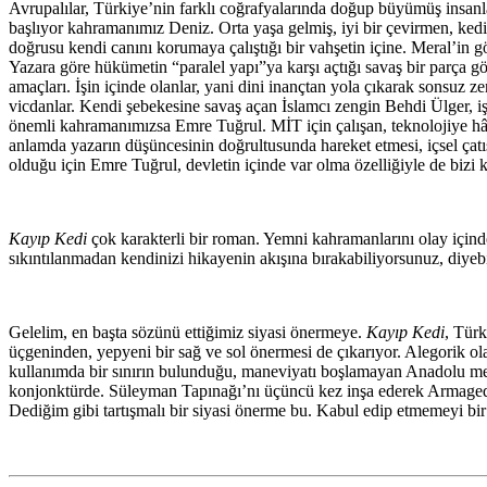
Avrupalılar, Türkiye’nin farklı coğrafyalarında doğup büyümüş insanla
başlıyor kahramanımız Deniz. Orta yaşa gelmiş, iyi bir çevirmen, kedise
doğrusu kendi canını korumaya çalıştığı bir vahşetin içine. Meral’in gö
Yazara göre hükümetin “paralel yapı”ya karşı açtığı savaş bir parça g
amaçları. İşin içinde olanlar, yani dini inançtan yola çıkarak sonsuz 
vicdanlar. Kendi şebekesine savaş açan İslamcı zengin Behdi Ülger, iş
önemli kahramanımızsa Emre Tuğrul. MİT için çalışan, teknolojiye hâk
anlamda yazarın düşüncesinin doğrultusunda hareket etmesi, içsel çatı
olduğu için Emre Tuğrul, devletin içinde var olma özelliğiyle de bizi 
Kayıp Kedi
çok karakterli bir roman. Yemni kahramanlarını olay içind
sıkıntılanmadan kendinizi hikayenin akışına bırakabiliyorsunuz, diyebi
Gelelim, en başta sözünü ettiğimiz siyasi önermeye.
Kayıp Kedi
, Türk
üçgeninden, yepyeni bir sağ ve sol önermesi de çıkarıyor. Alegorik o
kullanımda bir sınırın bulunduğu, maneviyatı boşlamayan Anadolu merke
konjonktürde. Süleyman Tapınağı’nı üçüncü kez inşa ederek Armageddo
Dediğim gibi tartışmalı bir siyasi önerme bu. Kabul edip etmemeyi bir 