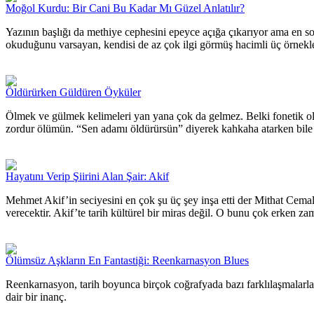
Moğol Kurdu: Bir Cani Bu Kadar Mı Güzel Anlatılır?
Yazının başlığı da methiye cephesini epeyce açığa çıkarıyor ama en s
okuduğunu varsayan, kendisi de az çok ilgi görmüş hacimli üç örnekl
Öldürürken Güldüren Öyküler
Ölmek ve gülmek kelimeleri yan yana çok da gelmez. Belki fonetik ola
zordur ölümün. “Sen adamı öldürürsün” diyerek kahkaha atarken bile g
Hayatını Verip Şiirini Alan Şair: Akif
Mehmet Akif’in seciyesini en çok şu üç şey inşa etti der Mithat Cemal
verecektir. Akif’te tarih kültürel bir miras değil. O bunu çok erken 
Ölümsüz Aşkların En Fantastiği: Reenkarnasyon Blues
Reenkarnasyon, tarih boyunca birçok coğrafyada bazı farklılaşmalarla
dair bir inanç.