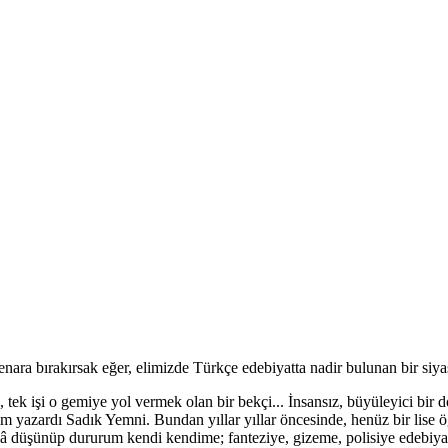
nara bırakırsak eğer, elimizde Türkçe edebiyatta nadir bulunan bir siyasi
, tek işi o gemiye yol vermek olan bir bekçi... İnsansız, büyüleyici bi
 yazardı Sadık Yemni. Bundan yıllar yıllar öncesinde, henüz bir lise öğr
âlâ düşünüp dururum kendi kendime; fanteziye, gizeme, polisiye edebiy