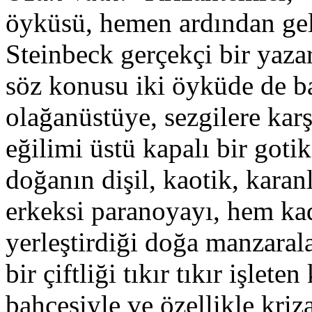
öyküsü, hemen ardından gel
Steinbeck gerçekçi bir yazar
söz konusu iki öyküde de ba
olağanüstüye, sezgilere karş
eğilimi üstü kapalı bir goti
doğanın dişil, kaotik, kara
erkeksi paranoyayı, hem kad
yerleştirdiği doğa manzaral
bir çiftliği tıkır tıkır işlet
bahçesiyle ve özellikle kriz