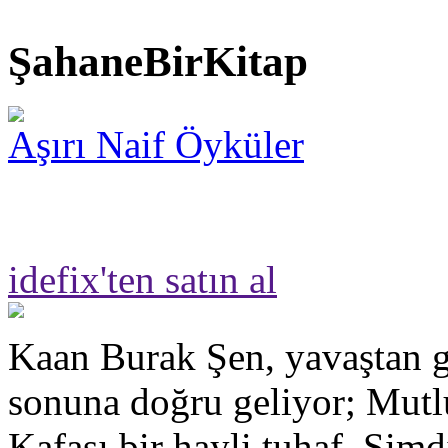
ŞahaneBirKitap
Aşırı Naif Öyküler
idefix'ten satın al
Kaan Burak Şen, yavaştan g
sonuna doğru geliyor; Mut
Kafası bir hayli tuhaf. Şimd