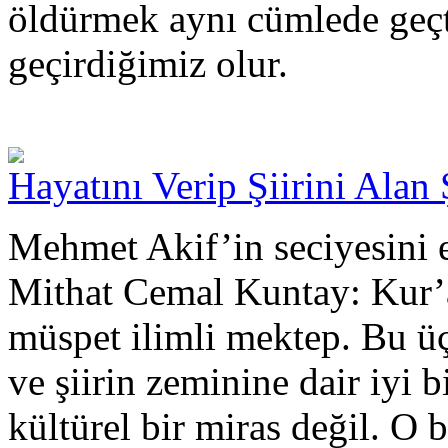
öldürmek aynı cümlede geçti 
geçirdiğimiz olur.
Hayatını Verip Şiirini Alan 
Mehmet Akif’in seciyesini e
Mithat Cemal Kuntay: Kur’an
müspet ilimli mektep. Bu ü
ve şiirin zeminine dair iyi bi
kültürel bir miras değil. O