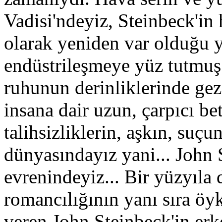
Vadisi'ndeyiz, Steinbeck'i
olarak yeniden var olduğu 
endüstrileşmeye yüz tutmuş 
ruhunun derinliklerinde g
insana dair uzun, çarpıcı b
talihsizliklerin, aşkın, suç
dünyasındayız yani... John 
evrenindeyiz... Bir yüzyıl
romancılığının yanı sıra öy
veren John Steinbeck'in er