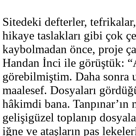
Sitedeki defterler, tefrikala
hikaye taslakları gibi çok ç
kaybolmadan önce, proje ça
Handan İnci ile görüştük: “
görebilmiştim. Daha sonr
maalesef. Dosyaları gördü
hâkimdi bana. Tanpınar’ın
gelişigüzel toplanıp dosyal
iğne ve ataşların pas lekel