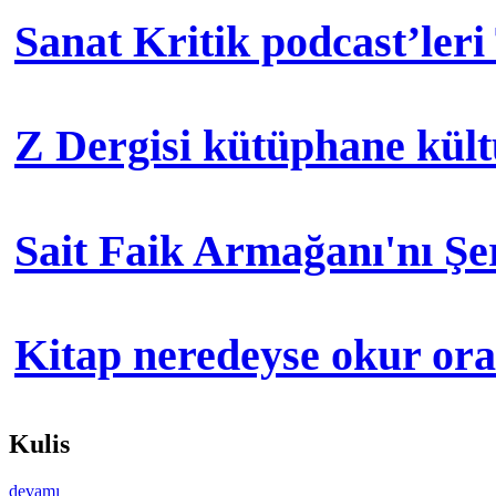
Sanat Kritik podcast’leri
Z Dergisi kütüphane kül
Sait Faik Armağanı'nı Ş
Kitap neredeyse okur orad
Kulis
devamı