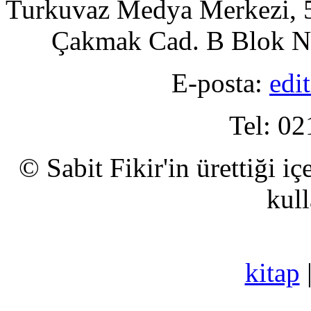
Turkuvaz Medya Merkezi, 5
Çakmak Cad. B Blok No
E-posta:
edi
Tel: 02
© Sabit Fikir'in ürettiği i
kull
kitap