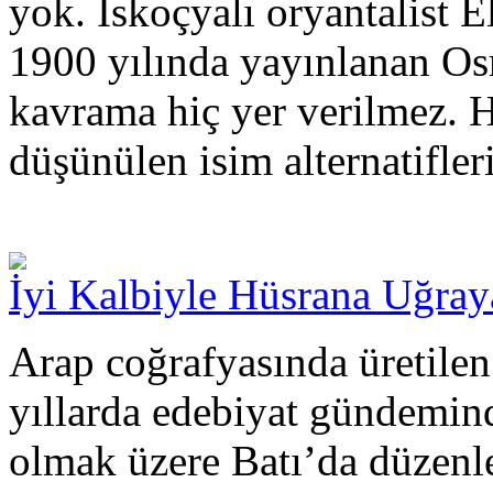
yok. İskoçyalı oryantalist 
1900 yılında yayınlanan Osm
kavrama hiç yer verilmez. 
düşünülen isim alternatifler
İyi Kalbiyle Hüsrana Uğray
Arap coğrafyasında üretilen
yıllarda edebiyat gündemind
olmak üzere Batı’da düzenle